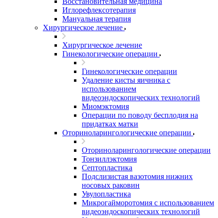
Восстановительная медицина
Иглорефлексотерапия
Мануальная терапия
Хирургическое лечение
Хирургическое лечение
Гинекологические операции
Гинекологические операции
Удаление кисты яичника с
использованием
видеоэндоскопических технологий
Миомэктомия
Операции по поводу бесплодия на
придатках матки
Оториноларингологические операции
Оториноларингологические операции
Тонзиллэктомия
Септопластика
Подслизистая вазотомия нижних
носовых раковин
Увулопластика
Микрогайморотомия с использованием
видеоэндоскопических технологий