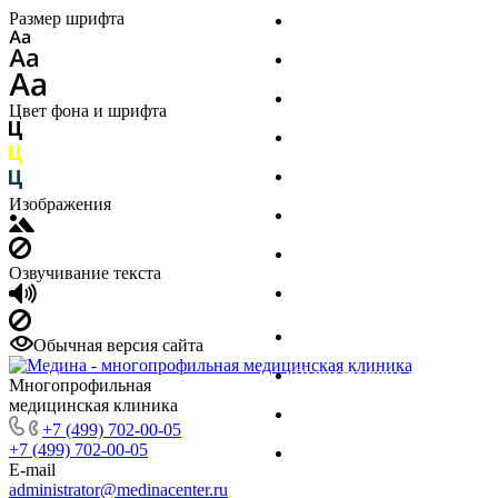
Размер шрифта
Филиалы
Главный врач
Документы
Цвет фона и шрифта
Пациенту
ДМС
Изображения
Отзывы
Реквизиты
Озвучивание текста
Специалисты
Вакансии
Обычная версия сайта
Вышестоящие организаци
Многопрофильная
медицинская клиника
Налоговый вычет
+7 (499) 702-00-05
+7 (499) 702-00-05
Дипломы
E-mail
administrator@medinacenter.ru