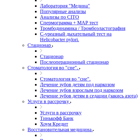
Лаборатория "Медина"
Популярные анализы
Анализы по CITO
Спермограмма + МАР тест
Тромбодинамика / Тромбоэластография
С-уреазный дыхательный тест на
Helicobacter pylori.
Стационар
Стационар
Послеоперационный стационар
Стоматология во "сне".
Стоматология во "сне".
Лечение зубов детям под наркозом
Лечение зубов взрослым под наркозом
Лечение зубов детям в седации (закись азота)
Услуги в рассрочку
Услуги в рассрочку
Тинькофф Банк
Хоум Кредит
Восстановительная медицина