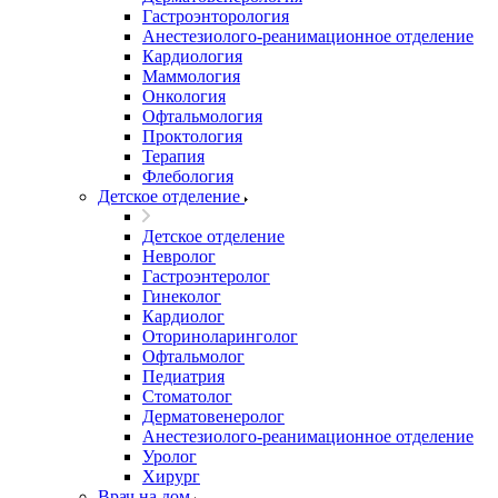
Гастроэнторология
Анестезиолого-реанимационное отделение
Кардиология
Маммология
Онкология
Офтальмология
Проктология
Терапия
Флебология
Детское отделение
Детское отделение
Невролог
Гастроэнтеролог
Гинеколог
Кардиолог
Оториноларинголог
Офтальмолог
Педиатрия
Стоматолог
Дерматовенеролог
Анестезиолого-реанимационное отделение
Уролог
Хирург
Врач на дом