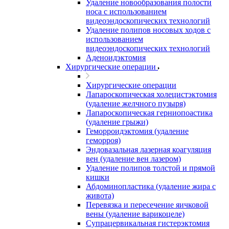
Удаление новообразования полости
носа с использованием
видеоэндоскопических технологий
Удаление полипов носовых ходов с
использованием
видеоэндоскопических технологий
Аденоидэктомия
Хирургические операции
Хирургические операции
Лапароскопическая холецистэктомия
(удаление желчного пузыря)
Лапароскопическая герниопоастика
(удаление грыжи)
Геморроидэктомия (удаление
геморроя)
Эндовазальная лазерная коагуляция
вен (удаление вен лазером)
Удаление полипов толстой и прямой
кишки
Абдоминопластика (удаление жира с
живота)
Перевязка и пересечение яичковой
вены (удаление варикоцеле)
Супрацервикальная гистерэктомия