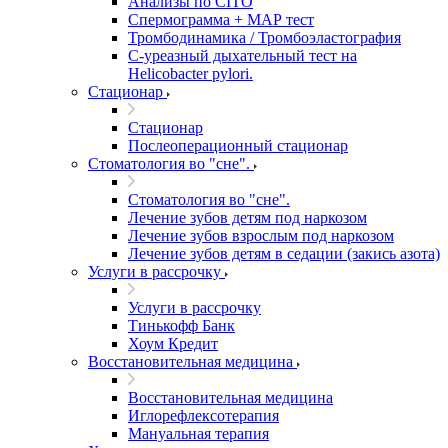
Анализы по CITO
Спермограмма + МАР тест
Тромбодинамика / Тромбоэластография
С-уреазный дыхательный тест на
Helicobacter pylori.
Стационар
Стационар
Послеоперационный стационар
Стоматология во "сне".
Стоматология во "сне".
Лечение зубов детям под наркозом
Лечение зубов взрослым под наркозом
Лечение зубов детям в седации (закись азота)
Услуги в рассрочку
Услуги в рассрочку
Тинькофф Банк
Хоум Кредит
Восстановительная медицина
Восстановительная медицина
Иглорефлексотерапия
Мануальная терапия