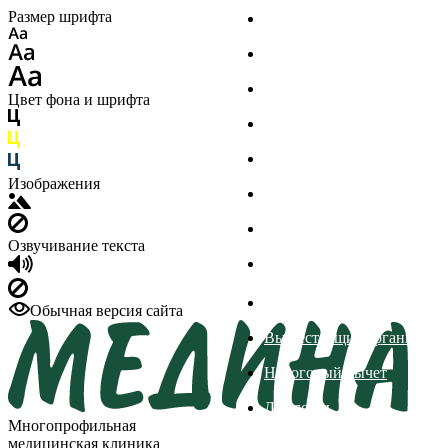
Размер шрифта
Филиалы
Главный врач
Документы
Цвет фона и шрифта
Пациенту
ДМС
Изображения
Отзывы
Реквизиты
Озвучивание текста
Специалисты
Вакансии
Обычная версия сайта
Вышестоящие организаци
Налоговый вычет
Дипломы
Многопрофильная
медицинская клиника