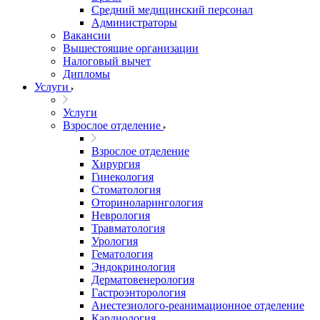
Средний медицинский персонал
Администраторы
Вакансии
Вышестоящие организации
Налоговый вычет
Дипломы
Услуги
Услуги
Взрослое отделение
Взрослое отделение
Хирургия
Гинекология
Стоматология
Оториноларингология
Неврология
Травматология
Урология
Гематология
Эндокринология
Дерматовенерология
Гастроэнторология
Анестезиолого-реанимационное отделение
Кардиология