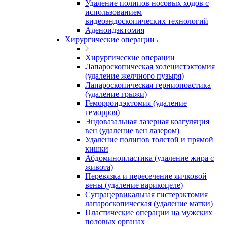
Удаление полипов носовых ходов с
использованием
видеоэндоскопических технологий
Аденоидэктомия
Хирургические операции
Хирургические операции
Лапароскопическая холецистэктомия
(удаление желчного пузыря)
Лапароскопическая герниопоастика
(удаление грыжи)
Геморроидэктомия (удаление
геморроя)
Эндовазальная лазерная коагуляция
вен (удаление вен лазером)
Удаление полипов толстой и прямой
кишки
Абдоминопластика (удаление жира с
живота)
Перевязка и пересечение яичковой
вены (удаление варикоцеле)
Супрацервикальная гистерэктомия
лапароскопическая (удаление матки)
Пластические операции на мужских
половых органах