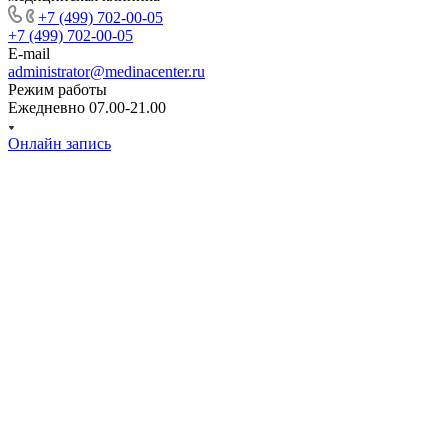
+7 (499) 702-00-05
+7 (499) 702-00-05
E-mail
administrator@medinacenter.ru
Режим работы
Ежедневно 07.00-21.00
Онлайн запись
Клиника
Услуги
Специалисты
Пациентам
Новости
Прайс
Отзывы