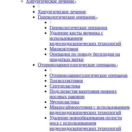
Хирургическое лечение
Хирургическое лечение
Гинекологические операции
Гинекологические операции
Удаление кисты яичника с
использованием
видеоэндоскопических технологий
Миомэктомия
Операции по поводу бесплодия на
придатках матки
Оториноларингологические операции
Оториноларингологические операции
Тонзиллэктомия
Септопластика
Подслизистая вазотомия нижних
носовых раковин
Увулопластика
Микрогайморотомия с использованием
видеоэндоскопических технологий
Удаление новообразования полости
носа с использованием
видеоэндоскопических технологий