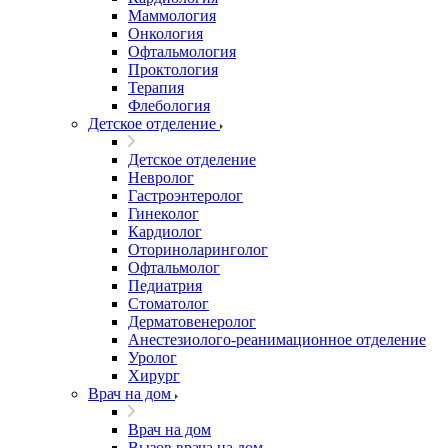
Маммология
Онкология
Офтальмология
Проктология
Терапия
Флебология
Детское отделение
Детское отделение
Невролог
Гастроэнтеролог
Гинеколог
Кардиолог
Оториноларинголог
Офтальмолог
Педиатрия
Стоматолог
Дерматовенеролог
Анестезиолого-реанимационное отделение
Уролог
Хирург
Врач на дом
Врач на дом
Вызов врача на дом