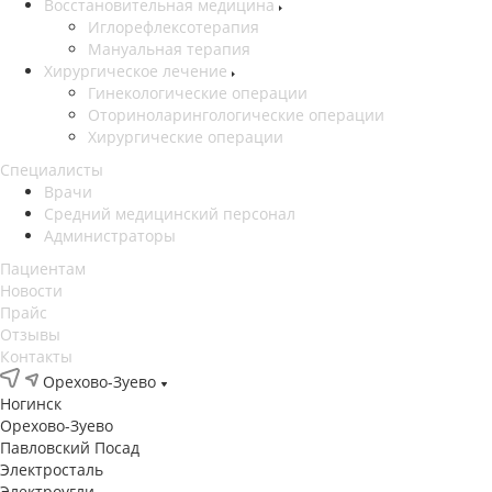
Восстановительная медицина
Иглорефлексотерапия
Мануальная терапия
Хирургическое лечение
Гинекологические операции
Оториноларингологические операции
Хирургические операции
Специалисты
Врачи
Средний медицинский персонал
Администраторы
Пациентам
Новости
Прайс
Отзывы
Контакты
Орехово-Зуево
Ногинск
Орехово-Зуево
Павловский Посад
Электросталь
Электроугли