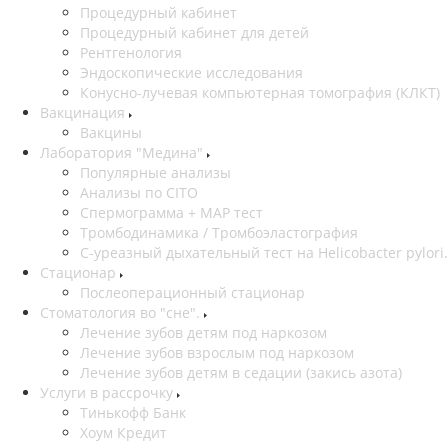
Процедурный кабинет
Процедурный кабинет для детей
Рентгенология
Эндоскопические исследования
Конусно-лучевая компьютерная томография (КЛКТ)
Вакцинация
Вакцины
Лаборатория "Медина"
Популярные анализы
Анализы по CITO
Спермограмма + МАР тест
Тромбодинамика / Тромбоэластография
С-уреазный дыхательный тест на Helicobacter pylori.
Стационар
Послеоперационный стационар
Стоматология во "сне".
Лечение зубов детям под наркозом
Лечение зубов взрослым под наркозом
Лечение зубов детям в седации (закись азота)
Услуги в рассрочку
Тинькофф Банк
Хоум Кредит