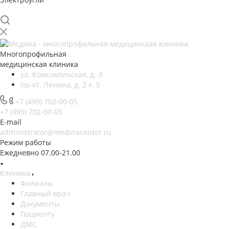
Многопрофильная
медицинская клиника
ул. Комсомольская, д. 3
пр-кт. Ленина, д. 2 к. 5
+7 (499) 702-00-05
+7 (499) 702-00-05
E-mail
administrator@medinacenter.ru
Режим работы
Ежедневно 07.00-21.00
Клиника
Филиалы
Главный врач
Документы
Пациенту
ДМС