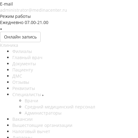
E-mail
administrator@medinacenter.ru
Режим работы
Ежедневно 07.00-21.00
Онлайн запись
Клиника
Филиалы
Главный врач
Документы
Пациенту
ДМС
Отзывы
Реквизиты
Специалисты
Врачи
Средний медицинский персонал
Администраторы
Вакансии
Вышестоящие организации
Налоговый вычет
Дипломы