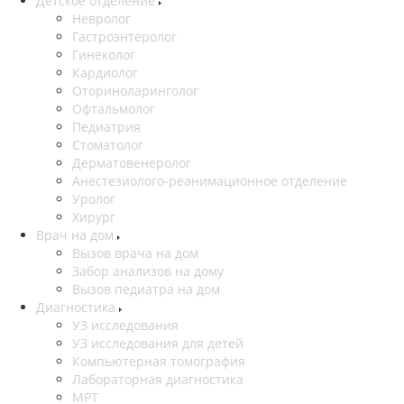
Детское отделение
Невролог
Гастроэнтеролог
Гинеколог
Кардиолог
Оториноларинголог
Офтальмолог
Педиатрия
Стоматолог
Дерматовенеролог
Анестезиолого-реанимационное отделение
Уролог
Хирург
Врач на дом
Вызов врача на дом
Забор анализов на дому
Вызов педиатра на дом
Диагностика
УЗ исследования
УЗ исследования для детей
Компьютерная томография
Лабораторная диагностика
МРТ