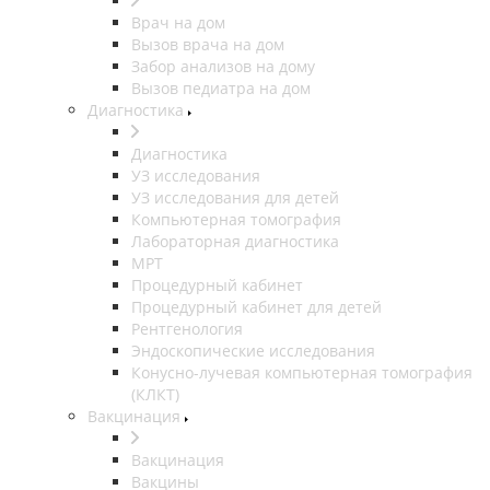
Врач на дом
Вызов врача на дом
Забор анализов на дому
Вызов педиатра на дом
Диагностика
Диагностика
УЗ исследования
УЗ исследования для детей
Компьютерная томография
Лабораторная диагностика
МРТ
Процедурный кабинет
Процедурный кабинет для детей
Рентгенология
Эндоскопические исследования
Конусно-лучевая компьютерная томография
(КЛКТ)
Вакцинация
Вакцинация
Вакцины