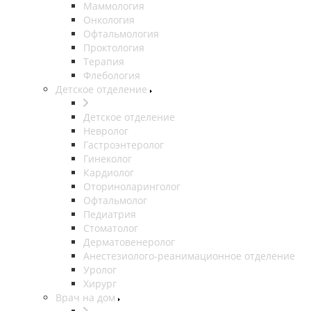
Маммология
Онкология
Офтальмология
Проктология
Терапия
Флебология
Детское отделение
Детское отделение
Невролог
Гастроэнтеролог
Гинеколог
Кардиолог
Оториноларинголог
Офтальмолог
Педиатрия
Стоматолог
Дерматовенеролог
Анестезиолого-реанимационное отделение
Уролог
Хирург
Врач на дом