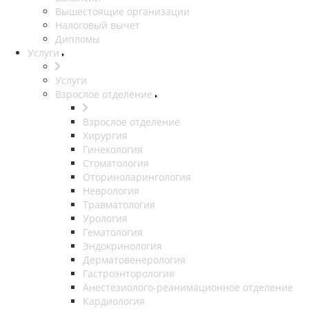
Вышестоящие организации
Налоговый вычет
Дипломы
Услуги
Услуги
Взрослое отделение
Взрослое отделение
Хирургия
Гинекология
Стоматология
Оториноларингология
Неврология
Травматология
Урология
Гематология
Эндокринология
Дерматовенерология
Гастроэнторология
Анестезиолого-реанимационное отделение
Кардиология