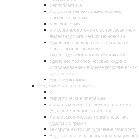
Септопластика
Подслизистая вазотомия нижних
носовых раковин
Увулопластика
Микрогайморотомия с использованием
видеоэндоскопических технологий
Удаление новообразования полости
носа с использованием
видеоэндоскопических технологий
Удаление полипов носовых ходов с
использованием видеоэндоскопических
технологий
Аденоидэктомия
Хирургические операции
Хирургические операции
Лапароскопическая холецистэктомия
(удаление желчного пузыря)
Лапароскопическая герниопоастика
(удаление грыжи)
Геморроидэктомия (удаление геморроя)
Эндовазальная лазерная коагуляция вен