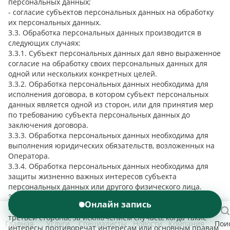
персональных данных;
- согласие субъектов персональных данных на обработку
их персональных данных.
3.3. Обработка персональных данных производится в
следующих случаях:
3.3.1. Субъект персональных данных дал явно выраженное
согласие на обработку своих персональных данных для
одной или нескольких конкретных целей.
3.3.2. Обработка персональных данных необходима для
исполнения договора, в котором субъект персональных
данных является одной из сторон, или для принятия мер
по требованию субъекта персональных данных до
заключения договора.
3.3.3. Обработка персональных данных необходима для
выполнения юридических обязательств, возложенных на
Оператора.
3.3.4. Обработка персональных данных необходима для
защиты жизненно важных интересов субъекта
персональных данных или другого физического лица.
3.3.5. Обработка персональных данных необходима для
Онлайн запись
целей обеспечения законных интересов Оператора или
третьей стороны, за исключением случаев, когда такие
Главная
Услуги
Специалисты
Новости
Компания
Пои
интересы противоречат интересам или основным правам