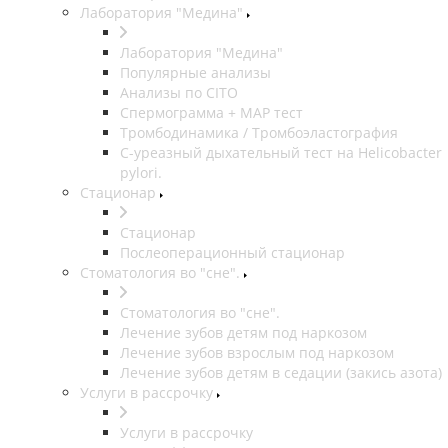
Лаборатория "Медина"
Лаборатория "Медина"
Популярные анализы
Анализы по CITO
Спермограмма + МАР тест
Тромбодинамика / Тромбоэластография
С-уреазный дыхательный тест на Helicobacter
pylori.
Стационар
Стационар
Послеоперационный стационар
Стоматология во "сне".
Стоматология во "сне".
Лечение зубов детям под наркозом
Лечение зубов взрослым под наркозом
Лечение зубов детям в седации (закись азота)
Услуги в рассрочку
Услуги в рассрочку