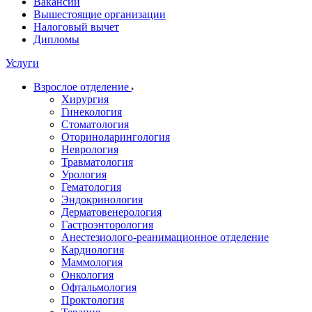
Вакансии
Вышестоящие организации
Налоговый вычет
Дипломы
Услуги
Взрослое отделение
Хирургия
Гинекология
Стоматология
Оториноларингология
Неврология
Травматология
Урология
Гематология
Эндокринология
Дерматовенерология
Гастроэнторология
Анестезиолого-реанимационное отделение
Кардиология
Маммология
Онкология
Офтальмология
Проктология