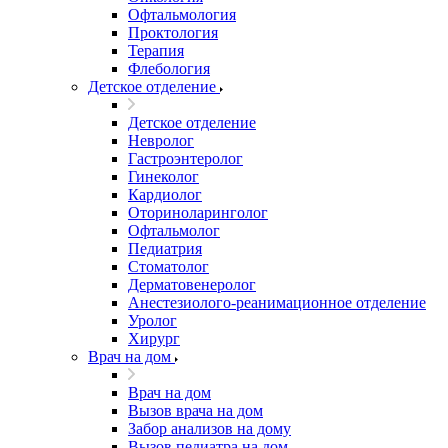
Офтальмология
Проктология
Терапия
Флебология
Детское отделение
Детское отделение
Невролог
Гастроэнтеролог
Гинеколог
Кардиолог
Оториноларинголог
Офтальмолог
Педиатрия
Стоматолог
Дерматовенеролог
Анестезиолого-реанимационное отделение
Уролог
Хирург
Врач на дом
Врач на дом
Вызов врача на дом
Забор анализов на дому
Вызов педиатра на дом