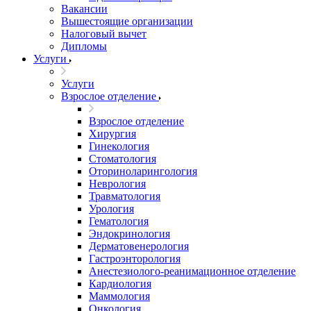
Вакансии
Вышестоящие организации
Налоговый вычет
Дипломы
Услуги
Услуги
Взрослое отделение
Взрослое отделение
Хирургия
Гинекология
Стоматология
Оториноларингология
Неврология
Травматология
Урология
Гематология
Эндокринология
Дерматовенерология
Гастроэнторология
Анестезиолого-реанимационное отделение
Кардиология
Маммология
Онкология