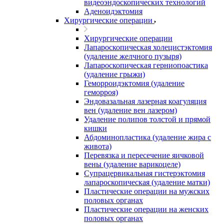
видеоэндоскопических технологий
Аденоидэктомия
Хирургические операции
Хирургические операции
Лапароскопическая холецистэктомия
(удаление желчного пузыря)
Лапароскопическая герниопоастика
(удаление грыжи)
Геморроидэктомия (удаление
геморроя)
Эндовазальная лазерная коагуляция
вен (удаление вен лазером)
Удаление полипов толстой и прямой
кишки
Абдоминопластика (удаление жира с
живота)
Перевязка и пересечение яичковой
вены (удаление варикоцеле)
Супрацервикальная гистерэктомия
лапароскопическая (удаление матки)
Пластические операции на мужских
половых органах
Пластические операции на женских
половых органах