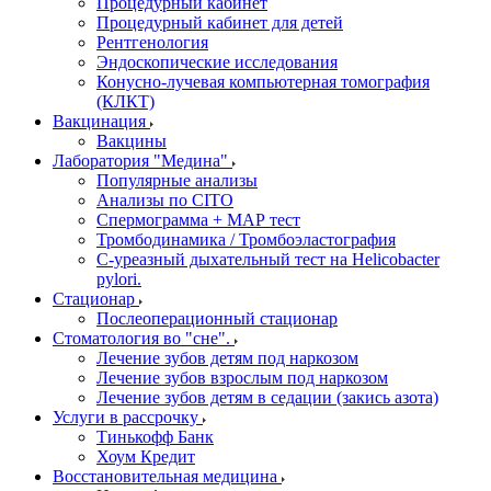
Процедурный кабинет
Процедурный кабинет для детей
Рентгенология
Эндоскопические исследования
Конусно-лучевая компьютерная томография
(КЛКТ)
Вакцинация
Вакцины
Лаборатория "Медина"
Популярные анализы
Анализы по CITO
Спермограмма + МАР тест
Тромбодинамика / Тромбоэластография
С-уреазный дыхательный тест на Helicobacter
pylori.
Стационар
Послеоперационный стационар
Стоматология во "сне".
Лечение зубов детям под наркозом
Лечение зубов взрослым под наркозом
Лечение зубов детям в седации (закись азота)
Услуги в рассрочку
Тинькофф Банк
Хоум Кредит
Восстановительная медицина