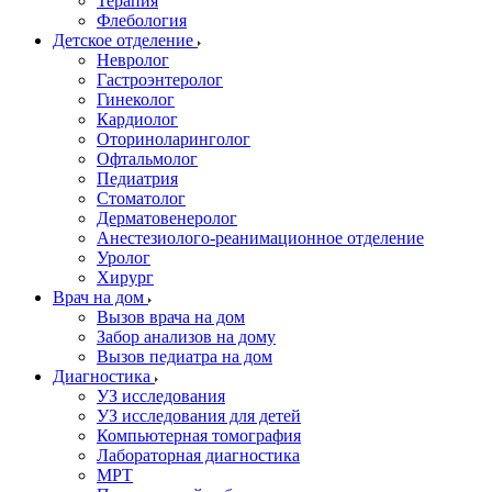
Терапия
Флебология
Детское отделение
Невролог
Гастроэнтеролог
Гинеколог
Кардиолог
Оториноларинголог
Офтальмолог
Педиатрия
Стоматолог
Дерматовенеролог
Анестезиолого-реанимационное отделение
Уролог
Хирург
Врач на дом
Вызов врача на дом
Забор анализов на дому
Вызов педиатра на дом
Диагностика
УЗ исследования
УЗ исследования для детей
Компьютерная томография
Лабораторная диагностика
МРТ