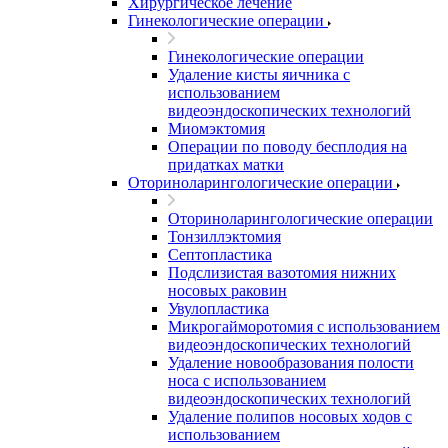
Хирургическое лечение
Гинекологические операции
Гинекологические операции
Удаление кисты яичника с
использованием
видеоэндоскопических технологий
Миомэктомия
Операции по поводу бесплодия на
придатках матки
Оториноларингологические операции
Оториноларингологические операции
Тонзиллэктомия
Септопластика
Подслизистая вазотомия нижних
носовых раковин
Увулопластика
Микрогайморотомия с использованием
видеоэндоскопических технологий
Удаление новообразования полости
носа с использованием
видеоэндоскопических технологий
Удаление полипов носовых ходов с
использованием