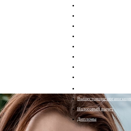
Филиалы
Главный врач
Документы
Пациенту
ДМС
Отзывы
Реквизиты
Специалисты
Вакансии
Вышестоящие организаци
Налоговый вычет
Дипломы