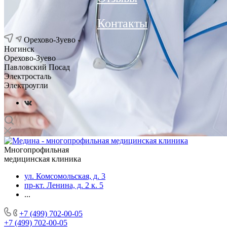
Контакты
Орехово-Зуево
Ногинск
Орехово-Зуево
Павловский Посад
Электросталь
Электроугли
Многопрофильная
медицинская клиника
ул. Комсомольская, д. 3
пр-кт. Ленина, д. 2 к. 5
...
+7 (499) 702-00-05
+7 (499) 702-00-05