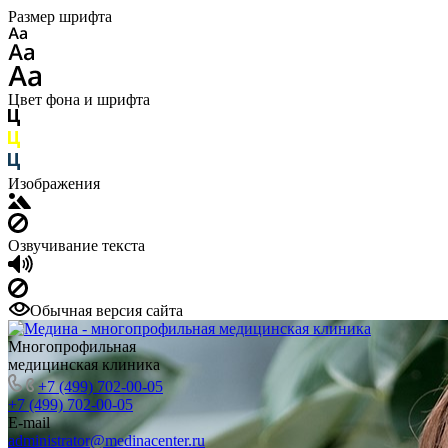
Размер шрифта
Цвет фона и шрифта
Изображения
Озвучивание текста
Обычная версия сайта
Многопрофильная
медицинская клиника
+7 (499) 702-00-05
+7 (499) 702-00-05
E-mail
administrator@medinacenter.ru