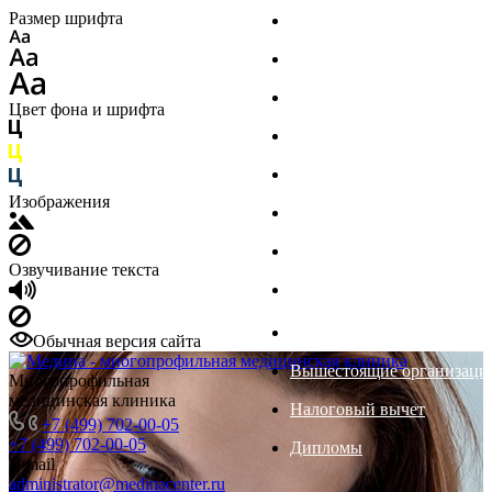
Размер шрифта
Филиалы
Главный врач
Документы
Цвет фона и шрифта
Пациенту
ДМС
Изображения
Отзывы
Реквизиты
Озвучивание текста
Специалисты
Вакансии
Обычная версия сайта
Вышестоящие организаци
Многопрофильная
медицинская клиника
Налоговый вычет
+7 (499) 702-00-05
+7 (499) 702-00-05
Дипломы
E-mail
administrator@medinacenter.ru