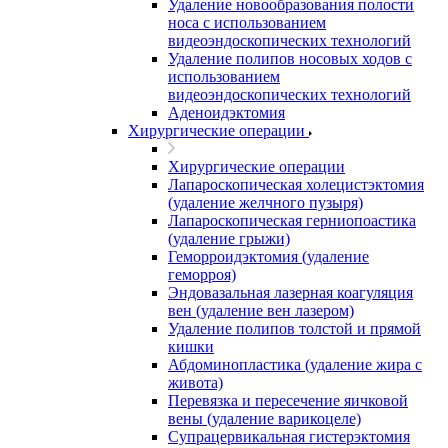
Удаление новообразования полости
носа с использованием
видеоэндоскопических технологий
Удаление полипов носовых ходов с
использованием
видеоэндоскопических технологий
Аденоидэктомия
Хирургические операции
Хирургические операции
Лапароскопическая холецистэктомия
(удаление желчного пузыря)
Лапароскопическая герниопоастика
(удаление грыжи)
Геморроидэктомия (удаление
геморроя)
Эндовазальная лазерная коагуляция
вен (удаление вен лазером)
Удаление полипов толстой и прямой
кишки
Абдоминопластика (удаление жира с
живота)
Перевязка и пересечение яичковой
вены (удаление варикоцеле)
Супрацервикальная гистерэктомия