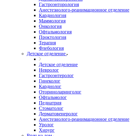
Гастроэнторология
Анестезиолого-реанимационное отделение
Кардиология
Маммология
Онкология
Офтальмология
Проктология
Терапия
Флебология
Детское отделение
Детское отделение
Невролог
Гастроэнтеролог
Гинеколог
Кардиолог
Оториноларинголог
Офтальмолог
Педиатрия
Стоматолог
Дерматовенеролог
Анестезиолого-реанимационное отделение
Уролог
Хирург
Врач на дом