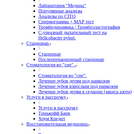
Лаборатория "Медина"
Популярные анализы
Анализы по CITO
Спермограмма + МАР тест
Тромбодинамика / Тромбоэластография
С-уреазный дыхательный тест на
Helicobacter pylori.
Стационар
Стационар
Послеоперационный стационар
Стоматология во "сне".
Стоматология во "сне".
Лечение зубов детям под наркозом
Лечение зубов взрослым под наркозом
Лечение зубов детям в седации (закись азота)
Услуги в рассрочку
Услуги в рассрочку
Тинькофф Банк
Хоум Кредит
Восстановительная медицина