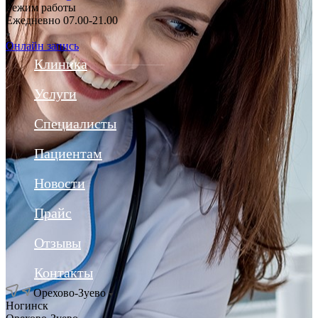
Режим работы
Ежедневно 07.00-21.00
Онлайн запись
Клиника
Услуги
Специалисты
Пациентам
Новости
Прайс
Отзывы
Контакты
Орехово-Зуево
Ногинск