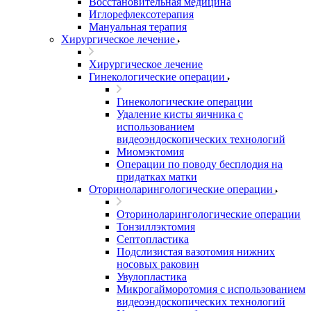
Восстановительная медицина
Иглорефлексотерапия
Мануальная терапия
Хирургическое лечение
Хирургическое лечение
Гинекологические операции
Гинекологические операции
Удаление кисты яичника с
использованием
видеоэндоскопических технологий
Миомэктомия
Операции по поводу бесплодия на
придатках матки
Оториноларингологические операции
Оториноларингологические операции
Тонзиллэктомия
Септопластика
Подслизистая вазотомия нижних
носовых раковин
Увулопластика
Микрогайморотомия с использованием
видеоэндоскопических технологий