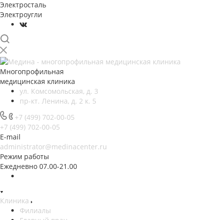
Электросталь
Электроугли
Многопрофильная
медицинская клиника
ул. Комсомольская, д. 3
пр-кт. Ленина, д. 2 к. 5
+7 (499) 702-00-05
+7 (499) 702-00-05
E-mail
administrator@medinacenter.ru
Режим работы
Ежедневно 07.00-21.00
Клиника
Филиалы