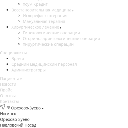
Хоум Кредит
Восстановительная медицина
Иглорефлексотерапия
Мануальная терапия
Хирургическое лечение
Гинекологические операции
Оториноларингологические операции
Хирургические операции
Специалисты
Врачи
Средний медицинский персонал
Администраторы
Пациентам
Новости
Прайс
Отзывы
Контакты
Орехово-Зуево
Ногинск
Орехово-Зуево
Павловский Посад