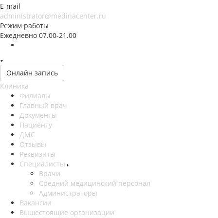
E-mail
administrator@medinacenter.ru
Режим работы
Ежедневно 07.00-21.00
Онлайн запись
Клиника
Филиалы
Главный врач
Документы
Пациенту
ДМС
Отзывы
Реквизиты
Специалисты
Врачи
Средний медицинский персонал
Администраторы
Вакансии
Вышестоящие организации