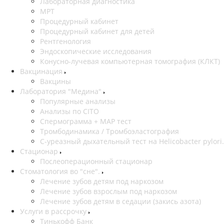
Лабораторная диагностика
МРТ
Процедурный кабинет
Процедурный кабинет для детей
Рентгенология
Эндоскопические исследования
Конусно-лучевая компьютерная томография (КЛКТ)
Вакцинация
Вакцины
Лаборатория "Медина"
Популярные анализы
Анализы по CITO
Спермограмма + МАР тест
Тромбодинамика / Тромбоэластография
С-уреазный дыхательный тест на Helicobacter pylori.
Стационар
Послеоперационный стационар
Стоматология во "сне".
Лечение зубов детям под наркозом
Лечение зубов взрослым под наркозом
Лечение зубов детям в седации (закись азота)
Услуги в рассрочку
Тинькофф Банк