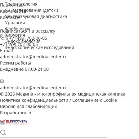
Травматология
Пациентам
УЗ исследования (детск.)
Карта сайта
Ультразвуковая диагностика
Контакты
Урология
Флебология
Подписаться на рассылку
Хирургия
+7 (499) 702-00-05
Эндокринология
+7 (499) 702-00-05
Эндоскопические исследования
E-mail
administrator@medinacenter.ru
Режим работы
Ежедневно 07.00-21.00
administrator@medinacenter.ru
© 2026 Медина - многопрофильная медицинская клиника
Политика конфиденциальности
/
Соглашение с Cookie
Версия для слабовидящих
Разработано в