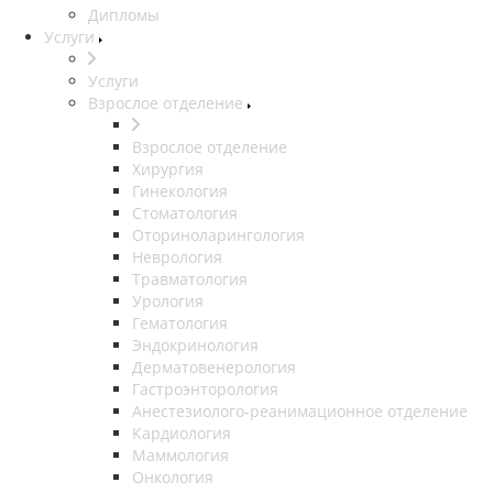
Дипломы
Услуги
Услуги
Взрослое отделение
Взрослое отделение
Хирургия
Гинекология
Стоматология
Оториноларингология
Неврология
Травматология
Урология
Гематология
Эндокринология
Дерматовенерология
Гастроэнторология
Анестезиолого-реанимационное отделение
Кардиология
Маммология
Онкология