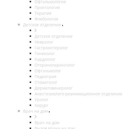
Офтальмология
Проктология
Терапия
Флебология
Детское отделение
Детское отделение
Невролог
Гастроэнтеролог
Гинеколог
Кардиолог
Оториноларинголог
Офтальмолог
Педиатрия
Стоматолог
Дерматовенеролог
Анестезиолого-реанимационное отделение
Уролог
Хирург
Врач на дом
Врач на дом
Вызов врача на дом