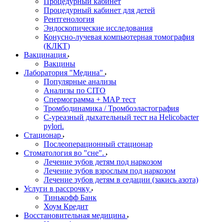
Процедурный кабинет
Процедурный кабинет для детей
Рентгенология
Эндоскопические исследования
Конусно-лучевая компьютерная томография
(КЛКТ)
Вакцинация
Вакцины
Лаборатория "Медина"
Популярные анализы
Анализы по CITO
Спермограмма + МАР тест
Тромбодинамика / Тромбоэластография
С-уреазный дыхательный тест на Helicobacter
pylori.
Стационар
Послеоперационный стационар
Стоматология во "сне".
Лечение зубов детям под наркозом
Лечение зубов взрослым под наркозом
Лечение зубов детям в седации (закись азота)
Услуги в рассрочку
Тинькофф Банк
Хоум Кредит
Восстановительная медицина