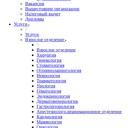
Вакансии
Вышестоящие организации
Налоговый вычет
Дипломы
Услуги
Услуги
Взрослое отделение
Взрослое отделение
Хирургия
Гинекология
Стоматология
Оториноларингология
Неврология
Травматология
Урология
Гематология
Эндокринология
Дерматовенерология
Гастроэнторология
Анестезиолого-реанимационное отделение
Кардиология
Маммология
Онкология