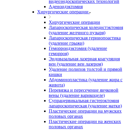
видеоэндоскопических технологий
Аденоидэктомия
Хирургические операции
Хирургические операции
Лапароскопическая холецистэктомия
(удаление желчного пузыря)
Лапароскопическая герниопоастика
(удаление грыжи)
Геморроидэктомия (удаление
геморроя)
Эндовазальная лазерная коагуляция
вен (удаление вен лазером)
Удаление полипов толстой и прямой
кишки
Абдоминопластика (удаление жира с
живота)
Перевязка и пересечение яичковой
вены (удаление варикоцеле)
Супрацервикальная гистерэктомия
лапароскопическая (удаление матки)
Пластические операции на мужских
половых органах
Пластические операции на женских
половых органах