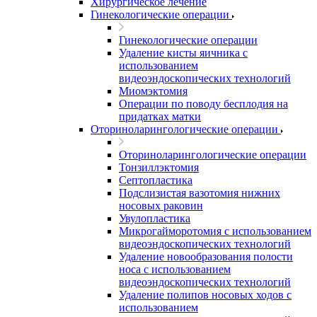
Хирургическое лечение
Гинекологические операции
Гинекологические операции
Удаление кисты яичника с
использованием
видеоэндоскопических технологий
Миомэктомия
Операции по поводу бесплодия на
придатках матки
Оториноларингологические операции
Оториноларингологические операции
Тонзиллэктомия
Септопластика
Подслизистая вазотомия нижних
носовых раковин
Увулопластика
Микрогайморотомия с использованием
видеоэндоскопических технологий
Удаление новообразования полости
носа с использованием
видеоэндоскопических технологий
Удаление полипов носовых ходов с
использованием