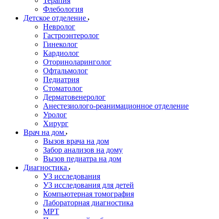
Терапия
Флебология
Детское отделение
Невролог
Гастроэнтеролог
Гинеколог
Кардиолог
Оториноларинголог
Офтальмолог
Педиатрия
Стоматолог
Дерматовенеролог
Анестезиолого-реанимационное отделение
Уролог
Хирург
Врач на дом
Вызов врача на дом
Забор анализов на дому
Вызов педиатра на дом
Диагностика
УЗ исследования
УЗ исследования для детей
Компьютерная томография
Лабораторная диагностика
МРТ