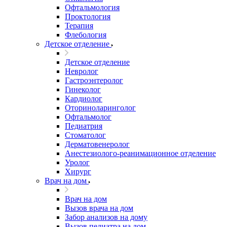
Офтальмология
Проктология
Терапия
Флебология
Детское отделение
Детское отделение
Невролог
Гастроэнтеролог
Гинеколог
Кардиолог
Оториноларинголог
Офтальмолог
Педиатрия
Стоматолог
Дерматовенеролог
Анестезиолого-реанимационное отделение
Уролог
Хирург
Врач на дом
Врач на дом
Вызов врача на дом
Забор анализов на дому
Вызов педиатра на дом