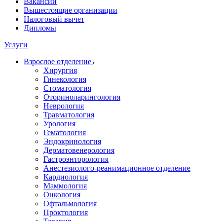
Вакансии
Вышестоящие организации
Налоговый вычет
Дипломы
Услуги
Взрослое отделение
Хирургия
Гинекология
Стоматология
Оториноларингология
Неврология
Травматология
Урология
Гематология
Эндокринология
Дерматовенерология
Гастроэнторология
Анестезиолого-реанимационное отделение
Кардиология
Маммология
Онкология
Офтальмология
Проктология