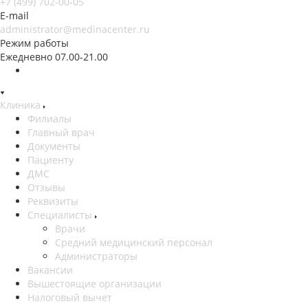
+7 (499) 702-00-05
E-mail
administrator@medinacenter.ru
Режим работы
Ежедневно 07.00-21.00
Клиника
Филиалы
Главный врач
Документы
Пациенту
ДМС
Отзывы
Реквизиты
Специалисты
Врачи
Средний медицинский персонал
Администраторы
Вакансии
Вышестоящие организации
Налоговый вычет