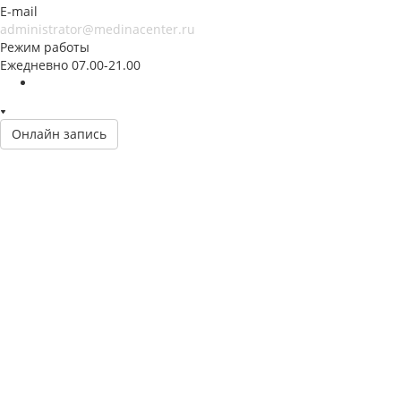
E-mail
administrator@medinacenter.ru
Режим работы
Ежедневно 07.00-21.00
Онлайн запись
Клиника
Услуги
Специалисты
Пациентам
Новости
Прайс