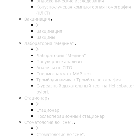
Эндоскопические исследования
Конусно-лучевая компьютерная томография
(КЛКТ)
Вакцинация
Вакцинация
Вакцины
Лаборатория "Медина"
Лаборатория "Медина"
Популярные анализы
Анализы по CITO
Спермограмма + МАР тест
Тромбодинамика / Тромбоэластография
С-уреазный дыхательный тест на Helicobacter
pylori.
Стационар
Стационар
Послеоперационный стационар
Стоматология во "сне".
Стоматология во "сне".