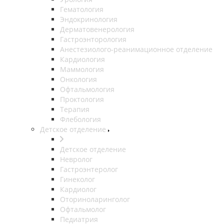
Гематология
Эндокринология
Дерматовенерология
Гастроэнторология
Анестезиолого-реанимационное отделение
Кардиология
Маммология
Онкология
Офтальмология
Проктология
Терапия
Флебология
Детское отделение
Детское отделение
Невролог
Гастроэнтеролог
Гинеколог
Кардиолог
Оториноларинголог
Офтальмолог
Педиатрия