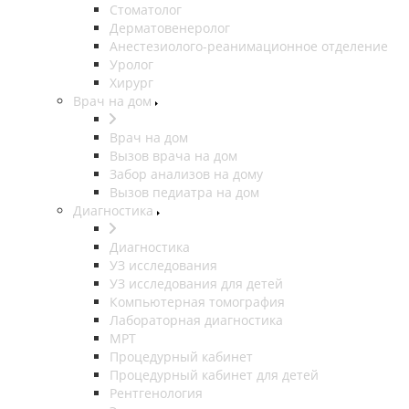
Стоматолог
Дерматовенеролог
Анестезиолого-реанимационное отделение
Уролог
Хирург
Врач на дом
Врач на дом
Вызов врача на дом
Забор анализов на дому
Вызов педиатра на дом
Диагностика
Диагностика
УЗ исследования
УЗ исследования для детей
Компьютерная томография
Лабораторная диагностика
МРТ
Процедурный кабинет
Процедурный кабинет для детей
Рентгенология