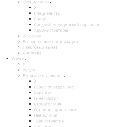
Специалисты
Специалисты
Врачи
Средний медицинский персонал
Администраторы
Вакансии
Вышестоящие организации
Налоговый вычет
Дипломы
Услуги
Услуги
Взрослое отделение
Взрослое отделение
Хирургия
Гинекология
Стоматология
Оториноларингология
Неврология
Травматология
Урология