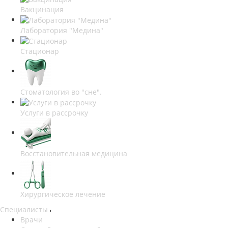
Вакцинация
Лаборатория "Медина"
Стационар
Стоматология во "сне".
Услуги в рассрочку
Восстановительная медицина
Хирургическое лечение
Специалисты
Врачи