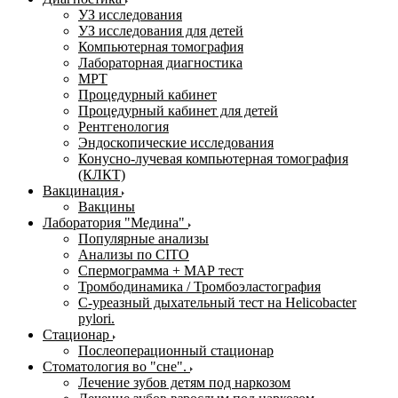
УЗ исследования
УЗ исследования для детей
Компьютерная томография
Лабораторная диагностика
МРТ
Процедурный кабинет
Процедурный кабинет для детей
Рентгенология
Эндоскопические исследования
Конусно-лучевая компьютерная томография
(КЛКТ)
Вакцинация
Вакцины
Лаборатория "Медина"
Популярные анализы
Анализы по CITO
Спермограмма + МАР тест
Тромбодинамика / Тромбоэластография
С-уреазный дыхательный тест на Helicobacter
pylori.
Стационар
Послеоперационный стационар
Стоматология во "сне".
Лечение зубов детям под наркозом