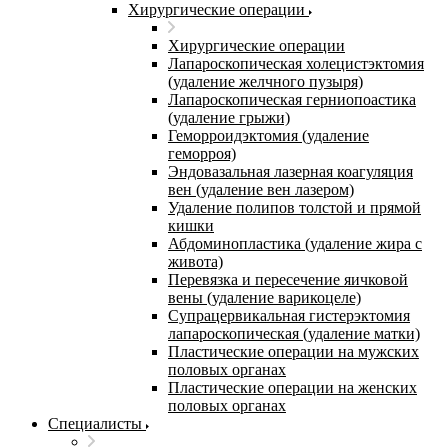
Хирургические операции
Хирургические операции
Лапароскопическая холецистэктомия
(удаление желчного пузыря)
Лапароскопическая герниопоастика
(удаление грыжи)
Геморроидэктомия (удаление
геморроя)
Эндовазальная лазерная коагуляция
вен (удаление вен лазером)
Удаление полипов толстой и прямой
кишки
Абдоминопластика (удаление жира с
живота)
Перевязка и пересечение яичковой
вены (удаление варикоцеле)
Супрацервикальная гистерэктомия
лапароскопическая (удаление матки)
Пластические операции на мужских
половых органах
Пластические операции на женских
половых органах
Специалисты