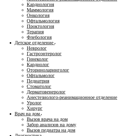
Кардиология
Маммология
Онкология
Офтальмология
Проктология
Терапия
Флебология
Детское отделение
Невролог
Гастроэнтеролог
Гинеколог
Кардиолог
Оториноларинголог
Офтальмолог
Педиатрия
Стоматолог
Дерматовенеролог
Анестезиолого-реанимационное отделение
Уролог
Хирург
Врач на дом
Вызов врача на дом
Забор анализов на дому
Вызов педиатра на дом
Диагностика