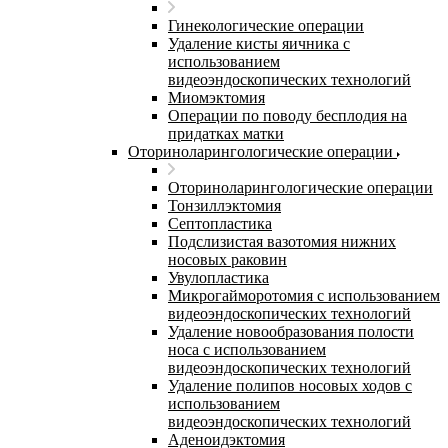
Гинекологические операции
Удаление кисты яичника с
использованием
видеоэндоскопических технологий
Миомэктомия
Операции по поводу бесплодия на
придатках матки
Оториноларингологические операции
Оториноларингологические операции
Тонзиллэктомия
Септопластика
Подслизистая вазотомия нижних
носовых раковин
Увулопластика
Микрогайморотомия с использованием
видеоэндоскопических технологий
Удаление новообразования полости
носа с использованием
видеоэндоскопических технологий
Удаление полипов носовых ходов с
использованием
видеоэндоскопических технологий
Аденоидэктомия