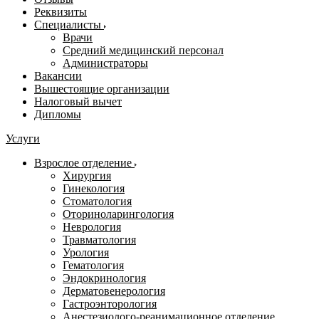
Реквизиты
Специалисты
Врачи
Средний медицинский персонал
Администраторы
Вакансии
Вышестоящие организации
Налоговый вычет
Дипломы
Услуги
Взрослое отделение
Хирургия
Гинекология
Стоматология
Оториноларингология
Неврология
Травматология
Урология
Гематология
Эндокринология
Дерматовенерология
Гастроэнторология
Анестезиолого-реанимационное отделение