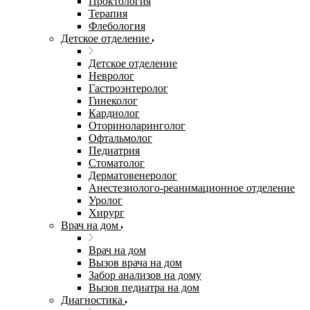
Проктология
Терапия
Флебология
Детское отделение
Детское отделение
Невролог
Гастроэнтеролог
Гинеколог
Кардиолог
Оториноларинголог
Офтальмолог
Педиатрия
Стоматолог
Дерматовенеролог
Анестезиолого-реанимационное отделение
Уролог
Хирург
Врач на дом
Врач на дом
Вызов врача на дом
Забор анализов на дому
Вызов педиатра на дом
Диагностика