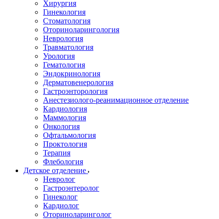
Хирургия
Гинекология
Стоматология
Оториноларингология
Неврология
Травматология
Урология
Гематология
Эндокринология
Дерматовенерология
Гастроэнторология
Анестезиолого-реанимационное отделение
Кардиология
Маммология
Онкология
Офтальмология
Проктология
Терапия
Флебология
Детское отделение
Невролог
Гастроэнтеролог
Гинеколог
Кардиолог
Оториноларинголог