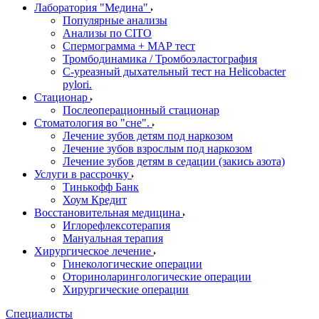
Лаборатория "Медина"
Популярные анализы
Анализы по CITO
Спермограмма + МАР тест
Тромбодинамика / Тромбоэластография
С-уреазный дыхательный тест на Helicobacter
pylori.
Стационар
Послеоперационный стационар
Стоматология во "сне".
Лечение зубов детям под наркозом
Лечение зубов взрослым под наркозом
Лечение зубов детям в седации (закись азота)
Услуги в рассрочку
Тинькофф Банк
Хоум Кредит
Восстановительная медицина
Иглорефлексотерапия
Мануальная терапия
Хирургическое лечение
Гинекологические операции
Оториноларингологические операции
Хирургические операции
Специалисты