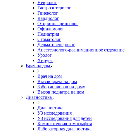
Невролог
Гастроэнтеролог
Гинеколог
Кардиолог
Оториноларинголог
Офтальмолог
Педиатрия
Стоматолог
Дерматовенеролог
Анестезиолого-реанимационное отделение
Уролог
Хирург
Врач на дом
Врач на дом
Вызов врача на дом
Забор анализов на дому
Вызов педиатра на дом
Диагностика
Диагностика
УЗ исследования
УЗ исследования для детей
Компьютерная томография
Лабораторная диагностика