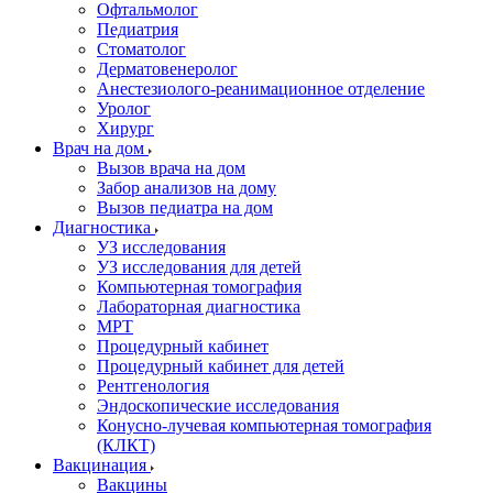
Офтальмолог
Педиатрия
Стоматолог
Дерматовенеролог
Анестезиолого-реанимационное отделение
Уролог
Хирург
Врач на дом
Вызов врача на дом
Забор анализов на дому
Вызов педиатра на дом
Диагностика
УЗ исследования
УЗ исследования для детей
Компьютерная томография
Лабораторная диагностика
МРТ
Процедурный кабинет
Процедурный кабинет для детей
Рентгенология
Эндоскопические исследования
Конусно-лучевая компьютерная томография
(КЛКТ)
Вакцинация
Вакцины