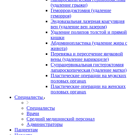
(удаление грыжи)
Геморроидэктомия (удаление
геморроя)
Эндовазальная лазерная коагуляция
вен (удаление вен лазером)
Удаление полипов толстой и прямой
кишки
Абдоминопластика (удаление жира с
живота)
Перевязка и пересечение яичковой
вены (удаление варикоцеле)
Супрацервикальная гистерэктомия
лапароскопическая (удаление матки)
Пластические операции на мужских
половых органах
Пластические операции на женских
половых органах
Специалисты
Специалисты
Врачи
Средний медицинский персонал
Администраторы
Пациентам