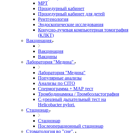
МРТ
Процедурный кабинет
Процедурный кабинет для детей
Рентгенология
Эндоскопические исследования
Конусно-лучевая компьютерная томография
(КЛКТ)
Вакцинация
Вакцинация
Вакцины
Лаборатория "Медина"
Лаборатория "Медина"
Популярные анализы
Анализы по CITO
Спермограмма + МАР тест
Тромбодинамика / Тромбоэластография
С-уреазный дыхательный тест на
Helicobacter pylori.
Стационар
Стационар
Послеоперационный стационар
Стоматология во "сне".