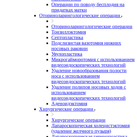
Операции по поводу бесплодия на
придатках матки
Оториноларингологические операции
Оториноларингологические операции
Тонзиллэктомия
Септопластика
Подслизистая вазотомия нижних
носовых раковин
Увулопластика
Микрогайморотомия с использованием
видеоэндоскопических технологий
Удаление новообразования полости
носа с использованием
видеоэндоскопических технологий
Удаление полипов носовых ходов с
использованием
видеоэндоскопических технологий
Аденоидэктомия
Хирургические операции
Хирургические операции
Лапароскопическая холецистэктомия
(удаление желчного пузыря)
Лапароскопическая герниопоастика