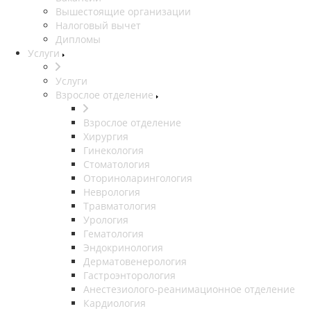
Вышестоящие организации
Налоговый вычет
Дипломы
Услуги
Услуги
Взрослое отделение
Взрослое отделение
Хирургия
Гинекология
Стоматология
Оториноларингология
Неврология
Травматология
Урология
Гематология
Эндокринология
Дерматовенерология
Гастроэнторология
Анестезиолого-реанимационное отделение
Кардиология