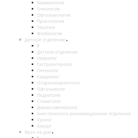
Маммология
Онкология
Офтальмология
Проктология
Терапия
Флебология
Детское отделение
Детское отделение
Невролог
Гастроэнтеролог
Гинеколог
Кардиолог
Оториноларинголог
Офтальмолог
Педиатрия
Стоматолог
Дерматовенеролог
Анестезиолого-реанимационное отделение
Уролог
Хирург
Врач на дом