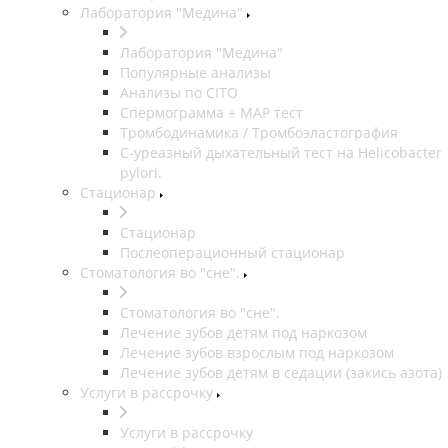
Лаборатория "Медина"
Лаборатория "Медина"
Популярные анализы
Анализы по CITO
Спермограмма + МАР тест
Тромбодинамика / Тромбоэластография
С-уреазный дыхательный тест на Helicobacter
pylori.
Стационар
Стационар
Послеоперационный стационар
Стоматология во "сне".
Стоматология во "сне".
Лечение зубов детям под наркозом
Лечение зубов взрослым под наркозом
Лечение зубов детям в седации (закись азота)
Услуги в рассрочку
Услуги в рассрочку