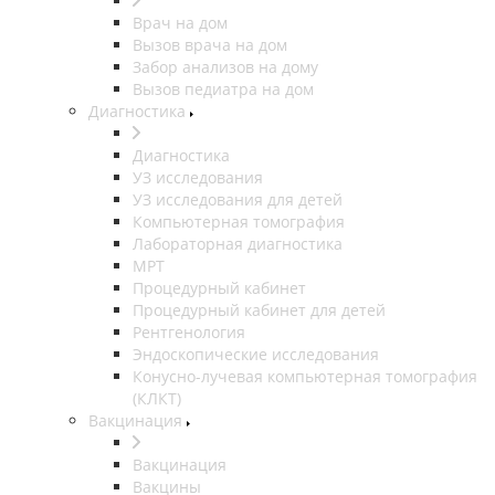
Врач на дом
Вызов врача на дом
Забор анализов на дому
Вызов педиатра на дом
Диагностика
Диагностика
УЗ исследования
УЗ исследования для детей
Компьютерная томография
Лабораторная диагностика
МРТ
Процедурный кабинет
Процедурный кабинет для детей
Рентгенология
Эндоскопические исследования
Конусно-лучевая компьютерная томография
(КЛКТ)
Вакцинация
Вакцинация
Вакцины