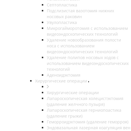
Септопластика
Подслизистая вазотомия нижних
носовых раковин
Увулопластика
Микрогайморотомия с использованием
видеоэндоскопических технологий
Удаление новообразования полости
носа с использованием
видеоэндоскопических технологий
Удаление полипов носовых ходов с
использованием видеоэндоскопических
технологий
Аденоидэктомия
Хирургические операции
Хирургические операции
Лапароскопическая холецистэктомия
(удаление желчного пузыря)
Лапароскопическая герниопоастика
(удаление грыжи)
Геморроидэктомия (удаление геморроя)
Эндовазальная лазерная коагуляция вен