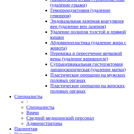
(удаление грыжи)
Геморроидэктомия (удаление
геморроя)
Эндовазальная лазерная коагуляция
вен (удаление вен лазером)
Удаление полипов толстой и прямой
кишки
Абдоминопластика (удаление жира с
живота)
Перевязка и пересечение яичковой
вены (удаление варикоцеле)
Супрацервикальная гистерэктомия
лапароскопическая (удаление матки)
Пластические операции на мужских
половых органах
Пластические операции на женских
половых органах
Специалисты
Специалисты
Врачи
Средний медицинский персонал
Администраторы
Пациентам