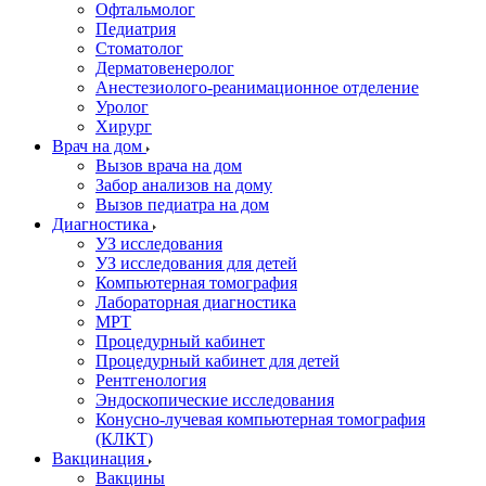
Офтальмолог
Педиатрия
Стоматолог
Дерматовенеролог
Анестезиолого-реанимационное отделение
Уролог
Хирург
Врач на дом
Вызов врача на дом
Забор анализов на дому
Вызов педиатра на дом
Диагностика
УЗ исследования
УЗ исследования для детей
Компьютерная томография
Лабораторная диагностика
МРТ
Процедурный кабинет
Процедурный кабинет для детей
Рентгенология
Эндоскопические исследования
Конусно-лучевая компьютерная томография
(КЛКТ)
Вакцинация
Вакцины