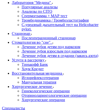
Лаборатория "Медина"
Популярные анализы
Анализы по CITO
Спермограмма + МАР тест
Тромбодинамика / Тромбоэластография
С-уреазный дыхательный тест на Helicobacter
pylori.
Стационар
Послеоперационный стационар
Стоматология во "сне".
Лечение зубов детям под наркозом
Лечение зубов взрослым под наркозом
Лечение зубов детям в седации (закись азота)
Услуги в рассрочку
Тинькофф Банк
Хоум Кредит
Восстановительная медицина
Иглорефлексотерапия
Мануальная терапия
Хирургическое лечение
Гинекологические операции
Оториноларингологические операции
Хирургические операции
Специалисты