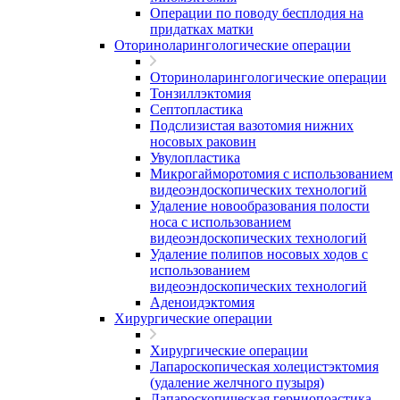
Операции по поводу бесплодия на
придатках матки
Оториноларингологические операции
Оториноларингологические операции
Тонзиллэктомия
Септопластика
Подслизистая вазотомия нижних
носовых раковин
Увулопластика
Микрогайморотомия с использованием
видеоэндоскопических технологий
Удаление новообразования полости
носа с использованием
видеоэндоскопических технологий
Удаление полипов носовых ходов с
использованием
видеоэндоскопических технологий
Аденоидэктомия
Хирургические операции
Хирургические операции
Лапароскопическая холецистэктомия
(удаление желчного пузыря)
Лапароскопическая герниопоастика