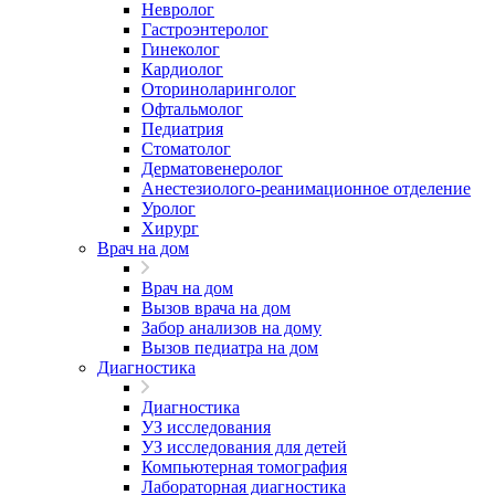
Невролог
Гастроэнтеролог
Гинеколог
Кардиолог
Оториноларинголог
Офтальмолог
Педиатрия
Стоматолог
Дерматовенеролог
Анестезиолого-реанимационное отделение
Уролог
Хирург
Врач на дом
Врач на дом
Вызов врача на дом
Забор анализов на дому
Вызов педиатра на дом
Диагностика
Диагностика
УЗ исследования
УЗ исследования для детей
Компьютерная томография
Лабораторная диагностика