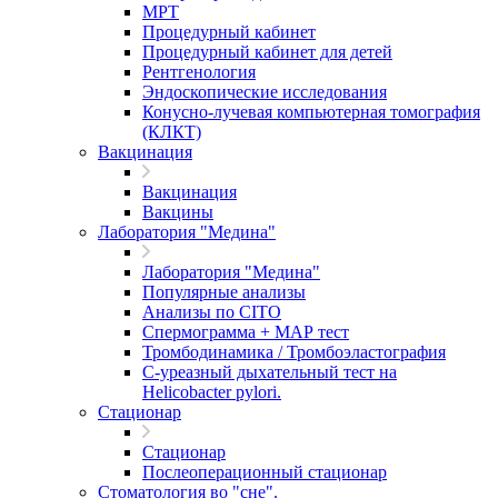
МРТ
Процедурный кабинет
Процедурный кабинет для детей
Рентгенология
Эндоскопические исследования
Конусно-лучевая компьютерная томография
(КЛКТ)
Вакцинация
Вакцинация
Вакцины
Лаборатория "Медина"
Лаборатория "Медина"
Популярные анализы
Анализы по CITO
Спермограмма + МАР тест
Тромбодинамика / Тромбоэластография
С-уреазный дыхательный тест на
Helicobacter pylori.
Стационар
Стационар
Послеоперационный стационар
Стоматология во "сне".