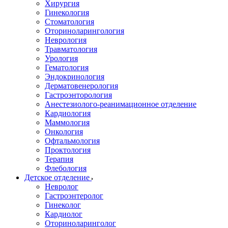
Хирургия
Гинекология
Стоматология
Оториноларингология
Неврология
Травматология
Урология
Гематология
Эндокринология
Дерматовенерология
Гастроэнторология
Анестезиолого-реанимационное отделение
Кардиология
Маммология
Онкология
Офтальмология
Проктология
Терапия
Флебология
Детское отделение
Невролог
Гастроэнтеролог
Гинеколог
Кардиолог
Оториноларинголог