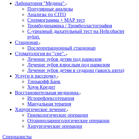
Лаборатория "Медина"
Популярные анализы
Анализы по CITO
Спермограмма + МАР тест
Тромбодинамика / Тромбоэластография
С-уреазный дыхательный тест на Helicobacter
pylori.
Стационар
Послеоперационный стационар
Стоматология во "сне".
Лечение зубов детям под наркозом
Лечение зубов взрослым под наркозом
Лечение зубов детям в седации (закись азота)
Услуги в рассрочку
Тинькофф Банк
Хоум Кредит
Восстановительная медицина
Иглорефлексотерапия
Мануальная терапия
Хирургическое лечение
Гинекологические операции
Оториноларингологические операции
Хирургические операции
Специалисты