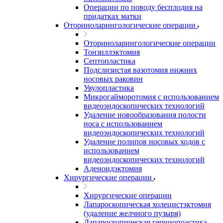
Операции по поводу бесплодия на
придатках матки
Оториноларингологические операции
Оториноларингологические операции
Тонзиллэктомия
Септопластика
Подслизистая вазотомия нижних
носовых раковин
Увулопластика
Микрогайморотомия с использованием
видеоэндоскопических технологий
Удаление новообразования полости
носа с использованием
видеоэндоскопических технологий
Удаление полипов носовых ходов с
использованием
видеоэндоскопических технологий
Аденоидэктомия
Хирургические операции
Хирургические операции
Лапароскопическая холецистэктомия
(удаление желчного пузыря)
Лапароскопическая герниопоастика