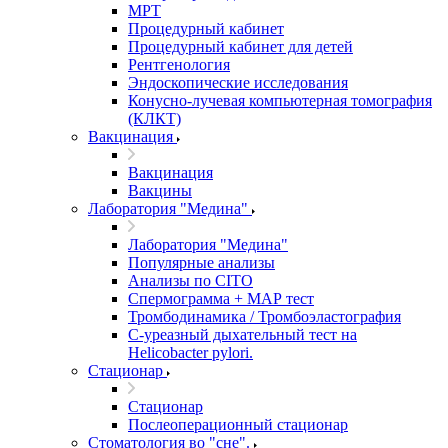
МРТ
Процедурный кабинет
Процедурный кабинет для детей
Рентгенология
Эндоскопические исследования
Конусно-лучевая компьютерная томография
(КЛКТ)
Вакцинация
Вакцинация
Вакцины
Лаборатория "Медина"
Лаборатория "Медина"
Популярные анализы
Анализы по CITO
Спермограмма + МАР тест
Тромбодинамика / Тромбоэластография
С-уреазный дыхательный тест на
Helicobacter pylori.
Стационар
Стационар
Послеоперационный стационар
Стоматология во "сне".