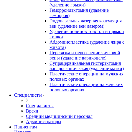
(удаление грыжи)
Геморроидэктомия (удаление
геморроя)
Эндовазальная лазерная коагуляция
вен (удаление вен лазером)
Удаление полипов толстой и прямой
кишки
Абдоминопластика (удаление жира с
живота)
Перевязка и пересечение яичковой
вены (удаление варикоцеле)
Супрацервикальная гистерэктомия
лапароскопическая (удаление матки)
Пластические операции на мужских
половых органах
Пластические операции на женских
половых органах
Специалисты
Специалисты
Врачи
Средний медицинский персонал
Администраторы
Пациентам