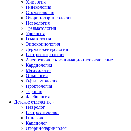
Хирургия
Гинекология
Стоматология
Оториноларингология
Неврология
Травматология
Урология
Гематология
Эндокринология
Дерматовенерология
Гастроэнторология
Анестезиолого-реанимационное отделение
Кардиология
Маммология
Онкология
Офтальмология
Проктология
Терапия
Флебология
Детское отделение
Невролог
Гастроэнтеролог
Гинеколог
Кардиолог
Оториноларинголог