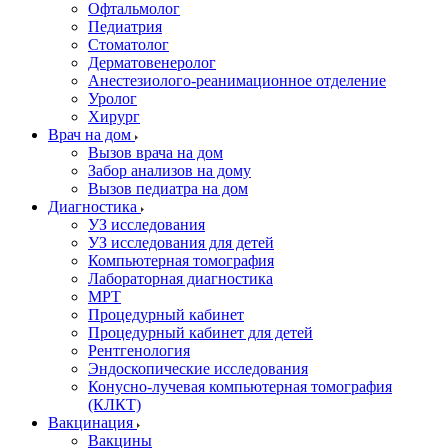
Офтальмолог
Педиатрия
Стоматолог
Дерматовенеролог
Анестезиолого-реанимационное отделение
Уролог
Хирург
Врач на дом
Вызов врача на дом
Забор анализов на дому
Вызов педиатра на дом
Диагностика
УЗ исследования
УЗ исследования для детей
Компьютерная томография
Лабораторная диагностика
МРТ
Процедурный кабинет
Процедурный кабинет для детей
Рентгенология
Эндоскопические исследования
Конусно-лучевая компьютерная томография
(КЛКТ)
Вакцинация
Вакцины