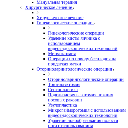
Мануальная терапия
Хирургическое лечение
Хирургическое лечение
Гинекологические операции
Гинекологические операции
Удаление кисты яичника с
использованием
видеоэндоскопических технологий
Миомэктомия
Операции по поводу бесплодия на
придатках матки
Оториноларингологические операции
Оториноларингологические операции
Тонзиллэктомия
Септопластика
Подслизистая вазотомия нижних
носовых раковин
Увулопластика
Микрогайморотомия с использованием
видеоэндоскопических технологий
Удаление новообразования полости
носа с использованием