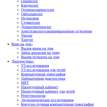
Гинеколог
Кардиолог
Оториноларинголог
Офтальмолог
Педиатрия
Стоматолог
Дерматовенеролог
Анестезиолого-реанимационное отделение
Уролог
Хирург
Врач на дом
Вызов врача на дом
Забор анализов на дому
Вызов педиатра на дом
Диагностика
УЗ исследования
УЗ исследования для детей
Компьютерная томография
Лабораторная диагностика
МРТ
Процедурный кабинет
Процедурный кабинет для детей
Рентгенология
Эндоскопические исследования
Конусно-лучевая компьютерная томография