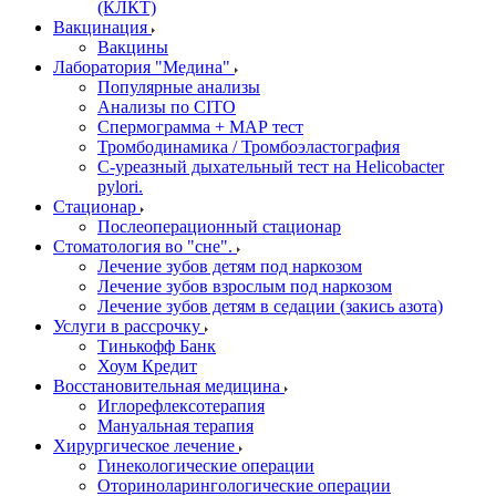
(КЛКТ)
Вакцинация
Вакцины
Лаборатория "Медина"
Популярные анализы
Анализы по CITO
Спермограмма + МАР тест
Тромбодинамика / Тромбоэластография
С-уреазный дыхательный тест на Helicobacter
pylori.
Стационар
Послеоперационный стационар
Стоматология во "сне".
Лечение зубов детям под наркозом
Лечение зубов взрослым под наркозом
Лечение зубов детям в седации (закись азота)
Услуги в рассрочку
Тинькофф Банк
Хоум Кредит
Восстановительная медицина
Иглорефлексотерапия
Мануальная терапия
Хирургическое лечение
Гинекологические операции
Оториноларингологические операции