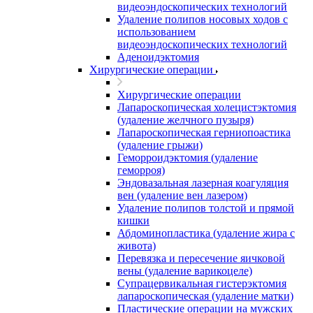
видеоэндоскопических технологий
Удаление полипов носовых ходов с
использованием
видеоэндоскопических технологий
Аденоидэктомия
Хирургические операции
Хирургические операции
Лапароскопическая холецистэктомия
(удаление желчного пузыря)
Лапароскопическая герниопоастика
(удаление грыжи)
Геморроидэктомия (удаление
геморроя)
Эндовазальная лазерная коагуляция
вен (удаление вен лазером)
Удаление полипов толстой и прямой
кишки
Абдоминопластика (удаление жира с
живота)
Перевязка и пересечение яичковой
вены (удаление варикоцеле)
Супрацервикальная гистерэктомия
лапароскопическая (удаление матки)
Пластические операции на мужских