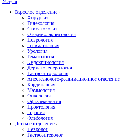
Услуги
Взрослое отделение
Хирургия
Гинекология
Стоматология
Оториноларингология
Неврология
Травматология
Урология
Гематология
Эндокринология
Дерматовенерология
Гастроэнторология
Анестезиолого-реанимационное отделение
Кардиология
Маммология
Онкология
Офтальмология
Проктология
Терапия
Флебология
Детское отделение
Невролог
Гастроэнтеролог