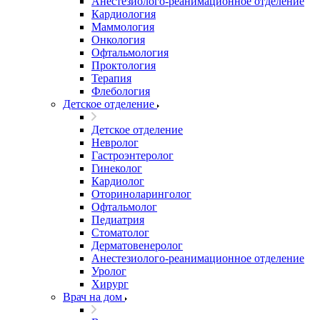
Анестезиолого-реанимационное отделение
Кардиология
Маммология
Онкология
Офтальмология
Проктология
Терапия
Флебология
Детское отделение
Детское отделение
Невролог
Гастроэнтеролог
Гинеколог
Кардиолог
Оториноларинголог
Офтальмолог
Педиатрия
Стоматолог
Дерматовенеролог
Анестезиолого-реанимационное отделение
Уролог
Хирург
Врач на дом