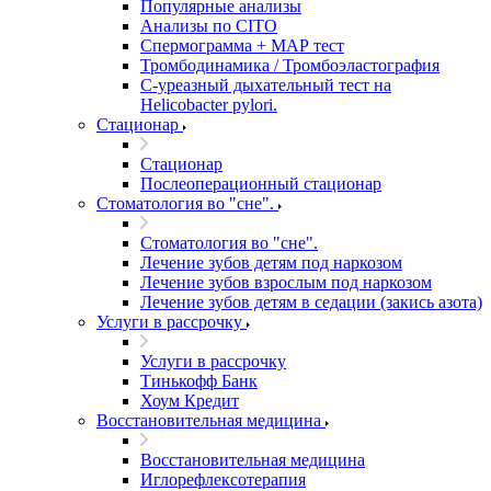
Популярные анализы
Анализы по CITO
Спермограмма + МАР тест
Тромбодинамика / Тромбоэластография
С-уреазный дыхательный тест на
Helicobacter pylori.
Стационар
Стационар
Послеоперационный стационар
Стоматология во "сне".
Стоматология во "сне".
Лечение зубов детям под наркозом
Лечение зубов взрослым под наркозом
Лечение зубов детям в седации (закись азота)
Услуги в рассрочку
Услуги в рассрочку
Тинькофф Банк
Хоум Кредит
Восстановительная медицина
Восстановительная медицина
Иглорефлексотерапия