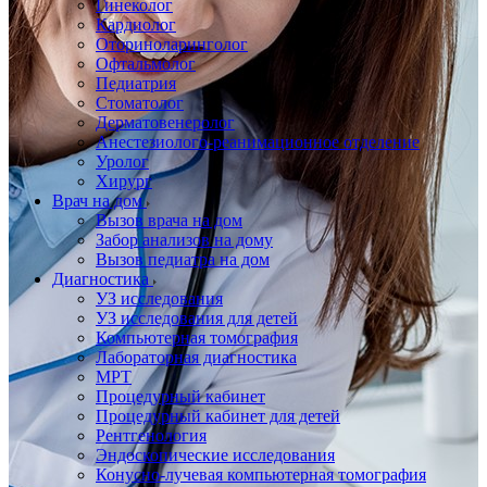
Гинеколог
Кардиолог
Оториноларинголог
Офтальмолог
Педиатрия
Стоматолог
Дерматовенеролог
Анестезиолого-реанимационное отделение
Уролог
Хирург
Врач на дом
Вызов врача на дом
Забор анализов на дому
Вызов педиатра на дом
Диагностика
УЗ исследования
УЗ исследования для детей
Компьютерная томография
Лабораторная диагностика
МРТ
Процедурный кабинет
Процедурный кабинет для детей
Рентгенология
Эндоскопические исследования
Конусно-лучевая компьютерная томография