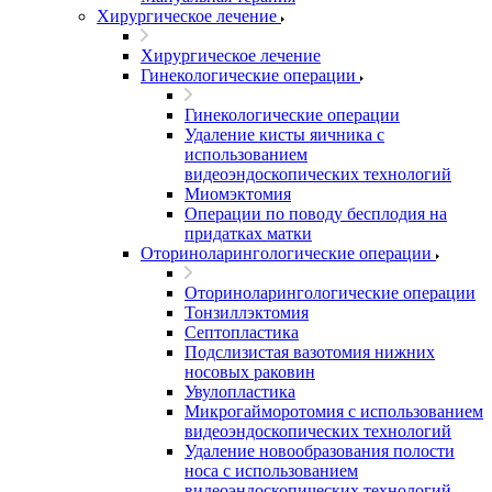
Хирургическое лечение
Хирургическое лечение
Гинекологические операции
Гинекологические операции
Удаление кисты яичника с
использованием
видеоэндоскопических технологий
Миомэктомия
Операции по поводу бесплодия на
придатках матки
Оториноларингологические операции
Оториноларингологические операции
Тонзиллэктомия
Септопластика
Подслизистая вазотомия нижних
носовых раковин
Увулопластика
Микрогайморотомия с использованием
видеоэндоскопических технологий
Удаление новообразования полости
носа с использованием
видеоэндоскопических технологий