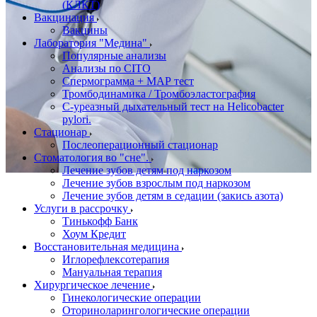
(КЛКТ)
Вакцинация
Вакцины
Лаборатория "Медина"
Популярные анализы
Анализы по CITO
Спермограмма + МАР тест
Тромбодинамика / Тромбоэластография
С-уреазный дыхательный тест на Helicobacter
pylori.
Стационар
Послеоперационный стационар
Стоматология во "сне".
Лечение зубов детям под наркозом
Лечение зубов взрослым под наркозом
Лечение зубов детям в седации (закись азота)
Услуги в рассрочку
Тинькофф Банк
Хоум Кредит
Восстановительная медицина
Иглорефлексотерапия
Мануальная терапия
Хирургическое лечение
Гинекологические операции
Оториноларингологические операции