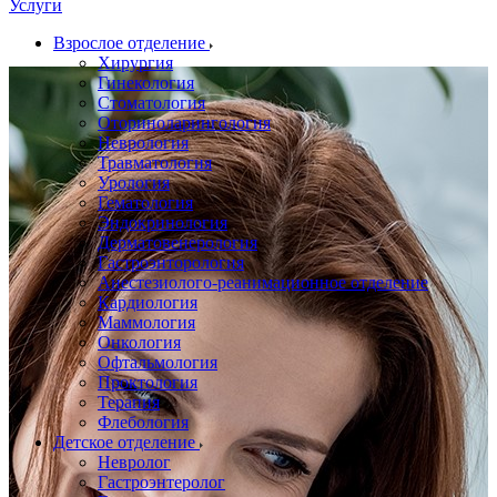
Услуги
Взрослое отделение
Хирургия
Гинекология
Стоматология
Оториноларингология
Неврология
Травматология
Урология
Гематология
Эндокринология
Дерматовенерология
Гастроэнторология
Анестезиолого-реанимационное отделение
Кардиология
Маммология
Онкология
Офтальмология
Проктология
Терапия
Флебология
Детское отделение
Невролог
Гастроэнтеролог