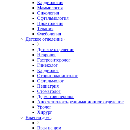
Кардиология
Маммология
Онкология
Офтальмология
Проктология
Терапия
Флебология
Детское отделение
Детское отделение
Невролог
Гастроэнтеролог
Гинеколог
Кардиолог
Оториноларинголог
Офтальмолог
Педиатрия
Стоматолог
Дерматовенеролог
Анестезиолого-реанимационное отделение
Уролог
Хирург
Врач на дом
Врач на дом