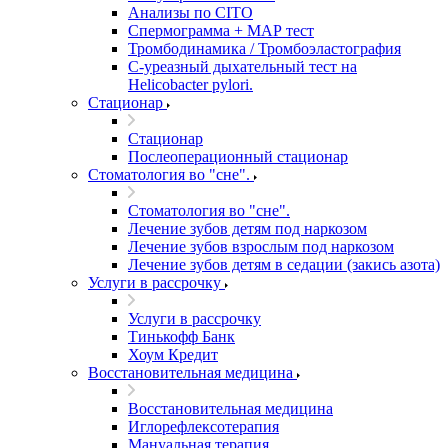
Анализы по CITO
Спермограмма + МАР тест
Тромбодинамика / Тромбоэластография
С-уреазный дыхательный тест на
Helicobacter pylori.
Стационар
Стационар
Послеоперационный стационар
Стоматология во "сне".
Стоматология во "сне".
Лечение зубов детям под наркозом
Лечение зубов взрослым под наркозом
Лечение зубов детям в седации (закись азота)
Услуги в рассрочку
Услуги в рассрочку
Тинькофф Банк
Хоум Кредит
Восстановительная медицина
Восстановительная медицина
Иглорефлексотерапия
Мануальная терапия