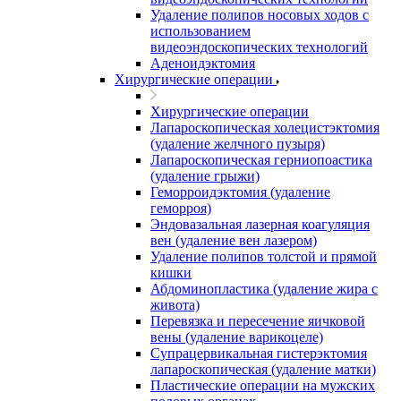
Удаление полипов носовых ходов с
использованием
видеоэндоскопических технологий
Аденоидэктомия
Хирургические операции
Хирургические операции
Лапароскопическая холецистэктомия
(удаление желчного пузыря)
Лапароскопическая герниопоастика
(удаление грыжи)
Геморроидэктомия (удаление
геморроя)
Эндовазальная лазерная коагуляция
вен (удаление вен лазером)
Удаление полипов толстой и прямой
кишки
Абдоминопластика (удаление жира с
живота)
Перевязка и пересечение яичковой
вены (удаление варикоцеле)
Супрацервикальная гистерэктомия
лапароскопическая (удаление матки)
Пластические операции на мужских