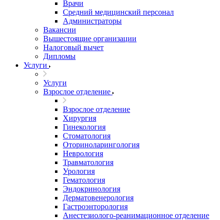
Врачи
Средний медицинский персонал
Администраторы
Вакансии
Вышестоящие организации
Налоговый вычет
Дипломы
Услуги
Услуги
Взрослое отделение
Взрослое отделение
Хирургия
Гинекология
Стоматология
Оториноларингология
Неврология
Травматология
Урология
Гематология
Эндокринология
Дерматовенерология
Гастроэнторология
Анестезиолого-реанимационное отделение