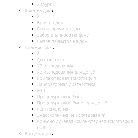
Хирург
Врач на дом
Врач на дом
Вызов врача на дом
Забор анализов на дому
Вызов педиатра на дом
Диагностика
Диагностика
УЗ исследования
УЗ исследования для детей
Компьютерная томография
Лабораторная диагностика
МРТ
Процедурный кабинет
Процедурный кабинет для детей
Рентгенология
Эндоскопические исследования
Конусно-лучевая компьютерная томография
(КЛКТ)
Вакцинация