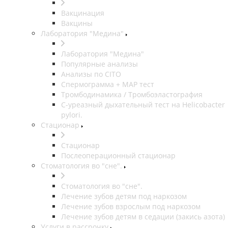
Вакцинация
Вакцины
Лаборатория "Медина"
Лаборатория "Медина"
Популярные анализы
Анализы по CITO
Спермограмма + МАР тест
Тромбодинамика / Тромбоэластография
С-уреазный дыхательный тест на Helicobacter
pylori.
Стационар
Стационар
Послеоперационный стационар
Стоматология во "сне".
Стоматология во "сне".
Лечение зубов детям под наркозом
Лечение зубов взрослым под наркозом
Лечение зубов детям в седации (закись азота)
Услуги в рассрочку