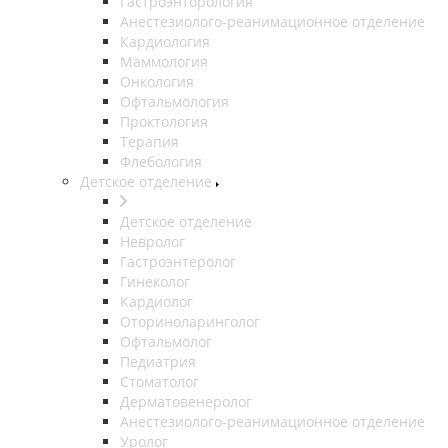
Гастроэнторология
Анестезиолого-реанимационное отделение
Кардиология
Маммология
Онкология
Офтальмология
Проктология
Терапия
Флебология
Детское отделение
Детское отделение
Невролог
Гастроэнтеролог
Гинеколог
Кардиолог
Оториноларинголог
Офтальмолог
Педиатрия
Стоматолог
Дерматовенеролог
Анестезиолого-реанимационное отделение
Уролог