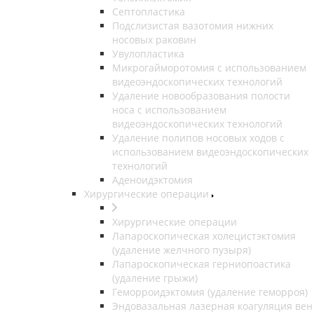
Септопластика
Подслизистая вазотомия нижних
носовых раковин
Увулопластика
Микрогайморотомия с использованием
видеоэндоскопических технологий
Удаление новообразования полости
носа с использованием
видеоэндоскопических технологий
Удаление полипов носовых ходов с
использованием видеоэндоскопических
технологий
Аденоидэктомия
Хирургические операции
Хирургические операции
Лапароскопическая холецистэктомия
(удаление желчного пузыря)
Лапароскопическая герниопоастика
(удаление грыжи)
Геморроидэктомия (удаление геморроя)
Эндовазальная лазерная коагуляция вен