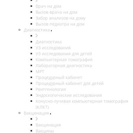
Врач на дом
Вызов врача на дом
Забор анализов на дому
Вызов педиатра на дом
Диагностика
Диагностика
УЗ исследования
УЗ исследования для детей
Компьютерная томография
Лабораторная диагностика
МРТ
Процедурный кабинет
Процедурный кабинет для детей
Рентгенология
Эндоскопические исследования
Конусно-лучевая компьютерная томография
(КЛКТ)
Вакцинация
Вакцинация
Вакцины