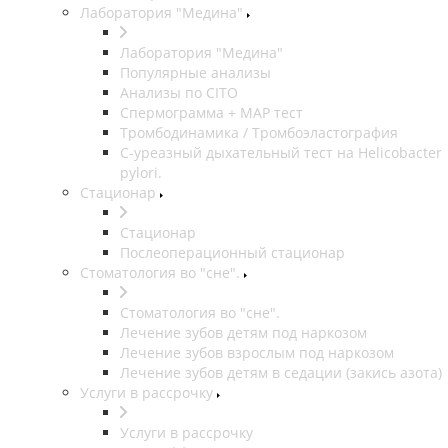
Лаборатория "Медина"
Лаборатория "Медина"
Популярные анализы
Анализы по CITO
Спермограмма + МАР тест
Тромбодинамика / Тромбоэластография
С-уреазный дыхательный тест на Helicobacter
pylori.
Стационар
Стационар
Послеоперационный стационар
Стоматология во "сне".
Стоматология во "сне".
Лечение зубов детям под наркозом
Лечение зубов взрослым под наркозом
Лечение зубов детям в седации (закись азота)
Услуги в рассрочку
Услуги в рассрочку