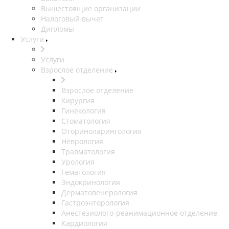
Вышестоящие организации
Налоговый вычет
Дипломы
Услуги
Услуги
Взрослое отделение
Взрослое отделение
Хирургия
Гинекология
Стоматология
Оториноларингология
Неврология
Травматология
Урология
Гематология
Эндокринология
Дерматовенерология
Гастроэнторология
Анестезиолого-реанимационное отделение
Кардиология