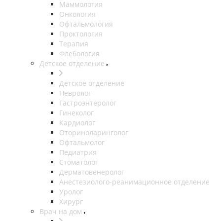
Маммология
Онкология
Офтальмология
Проктология
Терапия
Флебология
Детское отделение
Детское отделение
Невролог
Гастроэнтеролог
Гинеколог
Кардиолог
Оториноларинголог
Офтальмолог
Педиатрия
Стоматолог
Дерматовенеролог
Анестезиолого-реанимационное отделение
Уролог
Хирург
Врач на дом