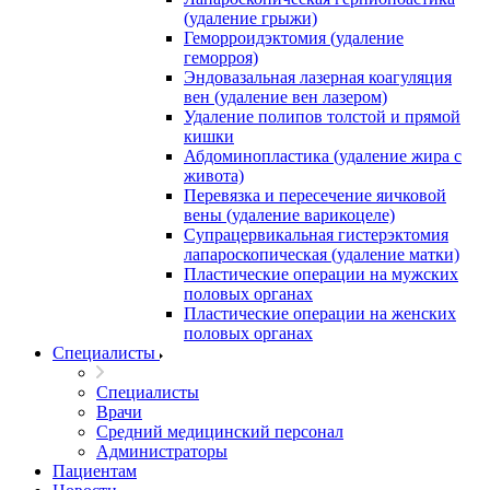
(удаление грыжи)
Геморроидэктомия (удаление
геморроя)
Эндовазальная лазерная коагуляция
вен (удаление вен лазером)
Удаление полипов толстой и прямой
кишки
Абдоминопластика (удаление жира с
живота)
Перевязка и пересечение яичковой
вены (удаление варикоцеле)
Супрацервикальная гистерэктомия
лапароскопическая (удаление матки)
Пластические операции на мужских
половых органах
Пластические операции на женских
половых органах
Специалисты
Специалисты
Врачи
Средний медицинский персонал
Администраторы
Пациентам