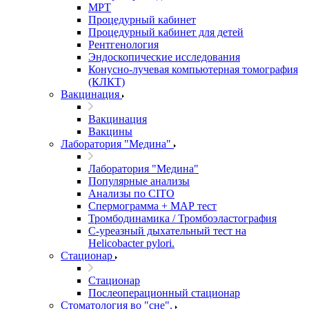
МРТ
Процедурный кабинет
Процедурный кабинет для детей
Рентгенология
Эндоскопические исследования
Конусно-лучевая компьютерная томография
(КЛКТ)
Вакцинация
Вакцинация
Вакцины
Лаборатория "Медина"
Лаборатория "Медина"
Популярные анализы
Анализы по CITO
Спермограмма + МАР тест
Тромбодинамика / Тромбоэластография
С-уреазный дыхательный тест на
Helicobacter pylori.
Стационар
Стационар
Послеоперационный стационар
Стоматология во "сне".