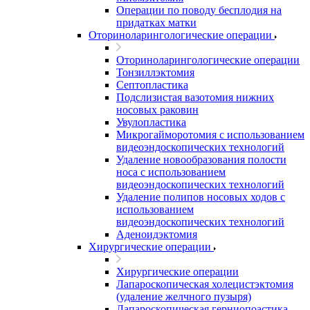
Операции по поводу бесплодия на
придатках матки
Оториноларингологические операции
Оториноларингологические операции
Тонзиллэктомия
Септопластика
Подслизистая вазотомия нижних
носовых раковин
Увулопластика
Микрогайморотомия с использованием
видеоэндоскопических технологий
Удаление новообразования полости
носа с использованием
видеоэндоскопических технологий
Удаление полипов носовых ходов с
использованием
видеоэндоскопических технологий
Аденоидэктомия
Хирургические операции
Хирургические операции
Лапароскопическая холецистэктомия
(удаление желчного пузыря)
Лапароскопическая герниопоастика