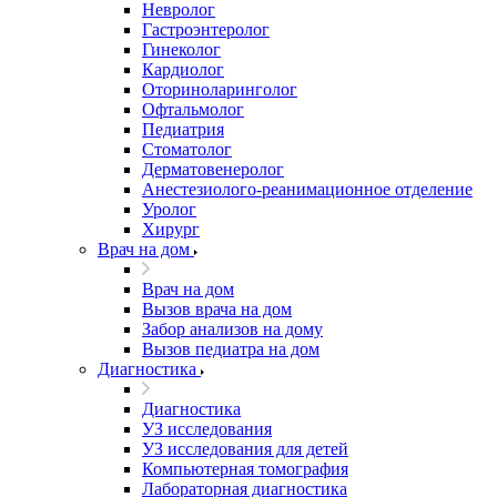
Невролог
Гастроэнтеролог
Гинеколог
Кардиолог
Оториноларинголог
Офтальмолог
Педиатрия
Стоматолог
Дерматовенеролог
Анестезиолого-реанимационное отделение
Уролог
Хирург
Врач на дом
Врач на дом
Вызов врача на дом
Забор анализов на дому
Вызов педиатра на дом
Диагностика
Диагностика
УЗ исследования
УЗ исследования для детей
Компьютерная томография
Лабораторная диагностика