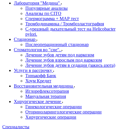
Лаборатория "Медина"
Популярные анализы
Анализы по CITO
Спермограмма + МАР тест
Тромбодинамика / Тромбоэластография
С-уреазный дыхательный тест на Helicobacter
pylori.
Стационар
Послеоперационный стационар
Стоматология во "сне".
Лечение зубов детям под наркозом
Лечение зубов взрослым под наркозом
Лечение зубов детям в седации (закись азота)
Услуги в рассрочку
Тинькофф Банк
Хоум Кредит
Восстановительная медицина
Иглорефлексотерапия
Мануальная терапия
Хирургическое лечение
Гинекологические операции
Оториноларингологические операции
Хирургические операции
Специалисты