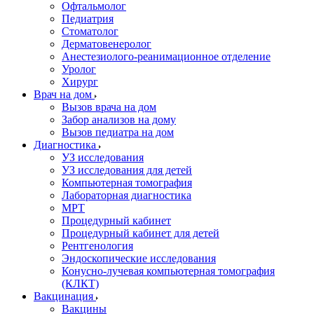
Офтальмолог
Педиатрия
Стоматолог
Дерматовенеролог
Анестезиолого-реанимационное отделение
Уролог
Хирург
Врач на дом
Вызов врача на дом
Забор анализов на дому
Вызов педиатра на дом
Диагностика
УЗ исследования
УЗ исследования для детей
Компьютерная томография
Лабораторная диагностика
МРТ
Процедурный кабинет
Процедурный кабинет для детей
Рентгенология
Эндоскопические исследования
Конусно-лучевая компьютерная томография
(КЛКТ)
Вакцинация
Вакцины