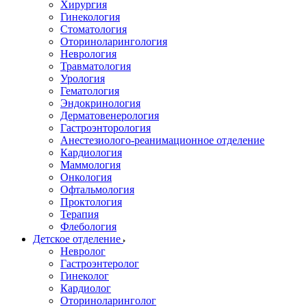
Хирургия
Гинекология
Стоматология
Оториноларингология
Неврология
Травматология
Урология
Гематология
Эндокринология
Дерматовенерология
Гастроэнторология
Анестезиолого-реанимационное отделение
Кардиология
Маммология
Онкология
Офтальмология
Проктология
Терапия
Флебология
Детское отделение
Невролог
Гастроэнтеролог
Гинеколог
Кардиолог
Оториноларинголог