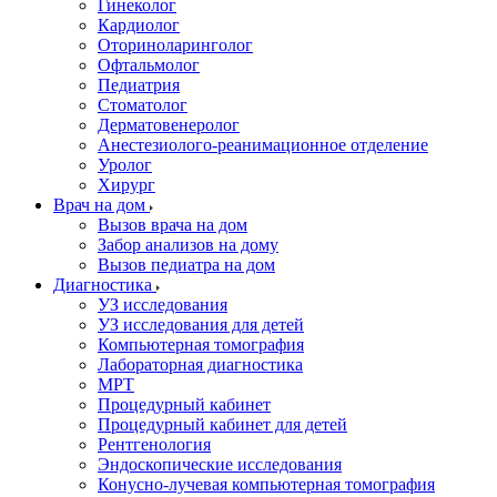
Гинеколог
Кардиолог
Оториноларинголог
Офтальмолог
Педиатрия
Стоматолог
Дерматовенеролог
Анестезиолого-реанимационное отделение
Уролог
Хирург
Врач на дом
Вызов врача на дом
Забор анализов на дому
Вызов педиатра на дом
Диагностика
УЗ исследования
УЗ исследования для детей
Компьютерная томография
Лабораторная диагностика
МРТ
Процедурный кабинет
Процедурный кабинет для детей
Рентгенология
Эндоскопические исследования
Конусно-лучевая компьютерная томография