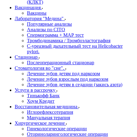
(КЛКТ)
Вакцинация
Вакцины
Лаборатория "Медина"
Популярные анализы
Анализы по CITO
Спермограмма + МАР тест
Тромбодинамика / Тромбоэластография
С-уреазный дыхательный тест на Helicobacter
pylori.
Стационар
Послеоперационный стационар
Стоматология во "сне".
Лечение зубов детям под наркозом
Лечение зубов взрослым под наркозом
Лечение зубов детям в седации (закись азота)
Услуги в рассрочку
Тинькофф Банк
Хоум Кредит
Восстановительная медицина
Иглорефлексотерапия
Мануальная терапия
Хирургическое лечение
Гинекологические операции
Оториноларингологические операции