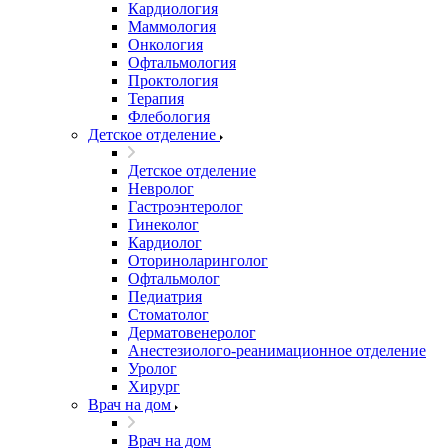
Кардиология
Маммология
Онкология
Офтальмология
Проктология
Терапия
Флебология
Детское отделение
Детское отделение
Невролог
Гастроэнтеролог
Гинеколог
Кардиолог
Оториноларинголог
Офтальмолог
Педиатрия
Стоматолог
Дерматовенеролог
Анестезиолого-реанимационное отделение
Уролог
Хирург
Врач на дом
Врач на дом