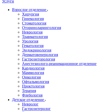
Услуги
Взрослое отделение
Хирургия
Гинекология
Стоматология
Оториноларингология
Неврология
Травматология
Урология
Гематология
Эндокринология
Дерматовенерология
Гастроэнторология
Анестезиолого-реанимационное отделение
Кардиология
Маммология
Онкология
Офтальмология
Проктология
Терапия
Флебология
Детское отделение
Невролог
Гастроэнтеролог