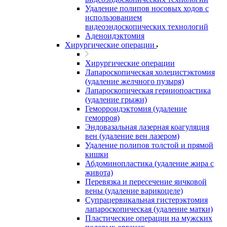
Удаление полипов носовых ходов с
использованием
видеоэндоскопических технологий
Аденоидэктомия
Хирургические операции
Хирургические операции
Лапароскопическая холецистэктомия
(удаление желчного пузыря)
Лапароскопическая герниопоастика
(удаление грыжи)
Геморроидэктомия (удаление
геморроя)
Эндовазальная лазерная коагуляция
вен (удаление вен лазером)
Удаление полипов толстой и прямой
кишки
Абдоминопластика (удаление жира с
живота)
Перевязка и пересечение яичковой
вены (удаление варикоцеле)
Супрацервикальная гистерэктомия
лапароскопическая (удаление матки)
Пластические операции на мужских