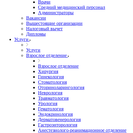
Врачи
Средний медицинский персонал
Администраторы
Вакансии
Вышестоящие организации
Налоговый вычет
Дипломы
Услуги
Услуги
Взрослое отделение
Взрослое отделение
Хирургия
Гинекология
Стоматология
Оториноларингология
Неврология
Травматология
Урология
Гематология
Эндокринология
Дерматовенерология
Гастроэнторология
Анестезиолого-реанимационное отделение