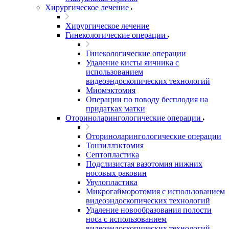
Хирургическое лечение
Хирургическое лечение
Гинекологические операции
Гинекологические операции
Удаление кисты яичника с
использованием
видеоэндоскопических технологий
Миомэктомия
Операции по поводу бесплодия на
придатках матки
Оториноларингологические операции
Оториноларингологические операции
Тонзиллэктомия
Септопластика
Подслизистая вазотомия нижних
носовых раковин
Увулопластика
Микрогайморотомия с использованием
видеоэндоскопических технологий
Удаление новообразования полости
носа с использованием
видеоэндоскопических технологий