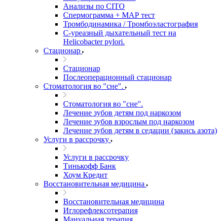
Анализы по CITO
Спермограмма + МАР тест
Тромбодинамика / Тромбоэластография
С-уреазный дыхательный тест на
Helicobacter pylori.
Стационар
Стационар
Послеоперационный стационар
Стоматология во "сне".
Стоматология во "сне".
Лечение зубов детям под наркозом
Лечение зубов взрослым под наркозом
Лечение зубов детям в седации (закись азота)
Услуги в рассрочку
Услуги в рассрочку
Тинькофф Банк
Хоум Кредит
Восстановительная медицина
Восстановительная медицина
Иглорефлексотерапия
Мануальная терапия