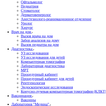
Офтальмолог
Педиатрия
Стоматолог
Дерматовенеролог
Анестезиолого-реанимационное отделение
Уролог
Хирург
Врач на дом
Вызов врача на дом
Забор анализов на дому
Вызов педиатра на дом
Диагностика
УЗ исследования
УЗ исследования для детей
Компьютерная томография
Лабораторная диагностика
МРТ
Процедурный кабинет
Процедурный кабинет для детей
Рентгенология
Эндоскопические исследования
Конусно-лучевая компьютерная томография (КЛКТ
Вакцинация
Вакцины
Лаборатория "Медина"