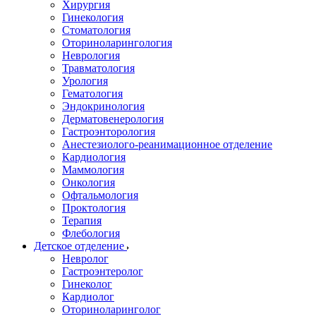
Хирургия
Гинекология
Стоматология
Оториноларингология
Неврология
Травматология
Урология
Гематология
Эндокринология
Дерматовенерология
Гастроэнторология
Анестезиолого-реанимационное отделение
Кардиология
Маммология
Онкология
Офтальмология
Проктология
Терапия
Флебология
Детское отделение
Невролог
Гастроэнтеролог
Гинеколог
Кардиолог
Оториноларинголог