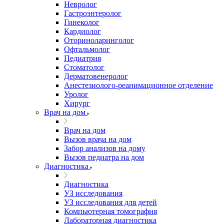
Невролог
Гастроэнтеролог
Гинеколог
Кардиолог
Оториноларинголог
Офтальмолог
Педиатрия
Стоматолог
Дерматовенеролог
Анестезиолого-реанимационное отделение
Уролог
Хирург
Врач на дом
Врач на дом
Вызов врача на дом
Забор анализов на дому
Вызов педиатра на дом
Диагностика
Диагностика
УЗ исследования
УЗ исследования для детей
Компьютерная томография
Лабораторная диагностика