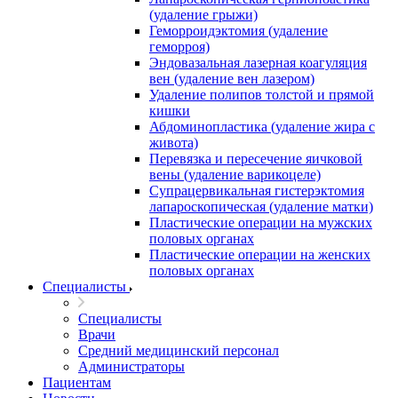
(удаление грыжи)
Геморроидэктомия (удаление
геморроя)
Эндовазальная лазерная коагуляция
вен (удаление вен лазером)
Удаление полипов толстой и прямой
кишки
Абдоминопластика (удаление жира с
живота)
Перевязка и пересечение яичковой
вены (удаление варикоцеле)
Супрацервикальная гистерэктомия
лапароскопическая (удаление матки)
Пластические операции на мужских
половых органах
Пластические операции на женских
половых органах
Специалисты
Специалисты
Врачи
Средний медицинский персонал
Администраторы
Пациентам