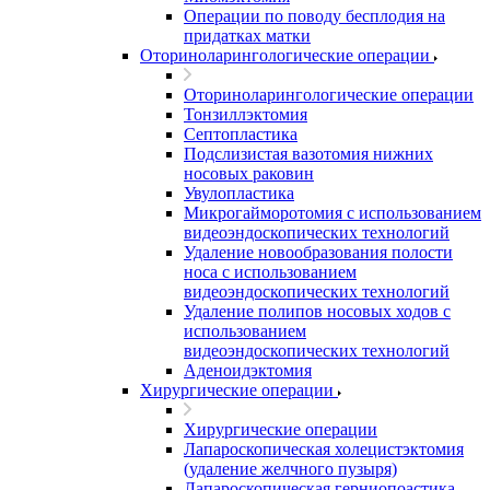
Операции по поводу бесплодия на
придатках матки
Оториноларингологические операции
Оториноларингологические операции
Тонзиллэктомия
Септопластика
Подслизистая вазотомия нижних
носовых раковин
Увулопластика
Микрогайморотомия с использованием
видеоэндоскопических технологий
Удаление новообразования полости
носа с использованием
видеоэндоскопических технологий
Удаление полипов носовых ходов с
использованием
видеоэндоскопических технологий
Аденоидэктомия
Хирургические операции
Хирургические операции
Лапароскопическая холецистэктомия
(удаление желчного пузыря)
Лапароскопическая герниопоастика