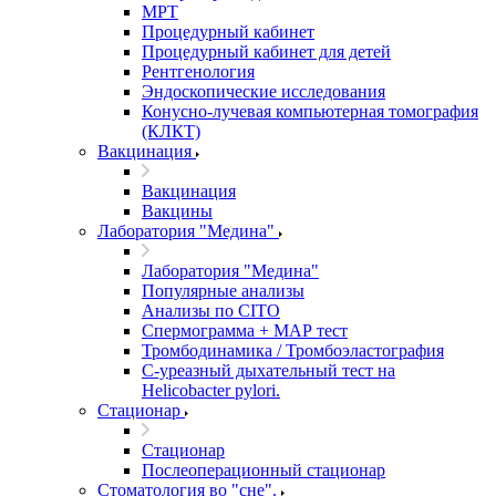
МРТ
Процедурный кабинет
Процедурный кабинет для детей
Рентгенология
Эндоскопические исследования
Конусно-лучевая компьютерная томография
(КЛКТ)
Вакцинация
Вакцинация
Вакцины
Лаборатория "Медина"
Лаборатория "Медина"
Популярные анализы
Анализы по CITO
Спермограмма + МАР тест
Тромбодинамика / Тромбоэластография
С-уреазный дыхательный тест на
Helicobacter pylori.
Стационар
Стационар
Послеоперационный стационар
Стоматология во "сне".