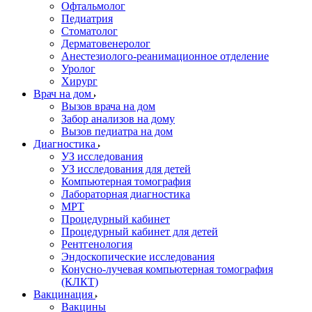
Офтальмолог
Педиатрия
Стоматолог
Дерматовенеролог
Анестезиолого-реанимационное отделение
Уролог
Хирург
Врач на дом
Вызов врача на дом
Забор анализов на дому
Вызов педиатра на дом
Диагностика
УЗ исследования
УЗ исследования для детей
Компьютерная томография
Лабораторная диагностика
МРТ
Процедурный кабинет
Процедурный кабинет для детей
Рентгенология
Эндоскопические исследования
Конусно-лучевая компьютерная томография
(КЛКТ)
Вакцинация
Вакцины