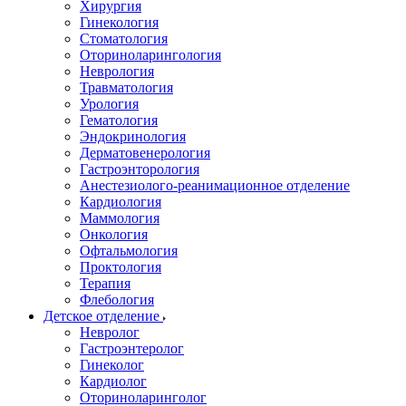
Хирургия
Гинекология
Стоматология
Оториноларингология
Неврология
Травматология
Урология
Гематология
Эндокринология
Дерматовенерология
Гастроэнторология
Анестезиолого-реанимационное отделение
Кардиология
Маммология
Онкология
Офтальмология
Проктология
Терапия
Флебология
Детское отделение
Невролог
Гастроэнтеролог
Гинеколог
Кардиолог
Оториноларинголог