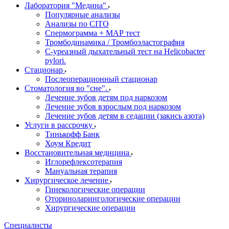
Лаборатория "Медина"
Популярные анализы
Анализы по CITO
Спермограмма + МАР тест
Тромбодинамика / Тромбоэластография
С-уреазный дыхательный тест на Helicobacter
pylori.
Стационар
Послеоперационный стационар
Стоматология во "сне".
Лечение зубов детям под наркозом
Лечение зубов взрослым под наркозом
Лечение зубов детям в седации (закись азота)
Услуги в рассрочку
Тинькофф Банк
Хоум Кредит
Восстановительная медицина
Иглорефлексотерапия
Мануальная терапия
Хирургическое лечение
Гинекологические операции
Оториноларингологические операции
Хирургические операции
Специалисты