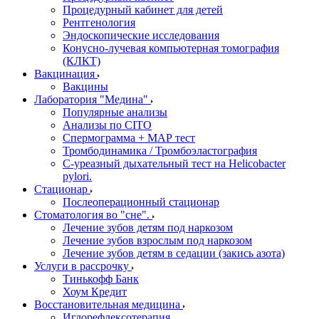
Процедурный кабинет для детей
Рентгенология
Эндоскопические исследования
Конусно-лучевая компьютерная томография
(КЛКТ)
Вакцинация
Вакцины
Лаборатория "Медина"
Популярные анализы
Анализы по CITO
Спермограмма + МАР тест
Тромбодинамика / Тромбоэластография
С-уреазный дыхательный тест на Helicobacter
pylori.
Стационар
Послеоперационный стационар
Стоматология во "сне".
Лечение зубов детям под наркозом
Лечение зубов взрослым под наркозом
Лечение зубов детям в седации (закись азота)
Услуги в рассрочку
Тинькофф Банк
Хоум Кредит
Восстановительная медицина
Иглорефлексотерапия