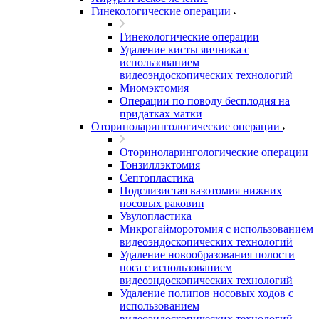
Гинекологические операции
Гинекологические операции
Удаление кисты яичника с
использованием
видеоэндоскопических технологий
Миомэктомия
Операции по поводу бесплодия на
придатках матки
Оториноларингологические операции
Оториноларингологические операции
Тонзиллэктомия
Септопластика
Подслизистая вазотомия нижних
носовых раковин
Увулопластика
Микрогайморотомия с использованием
видеоэндоскопических технологий
Удаление новообразования полости
носа с использованием
видеоэндоскопических технологий
Удаление полипов носовых ходов с
использованием
видеоэндоскопических технологий