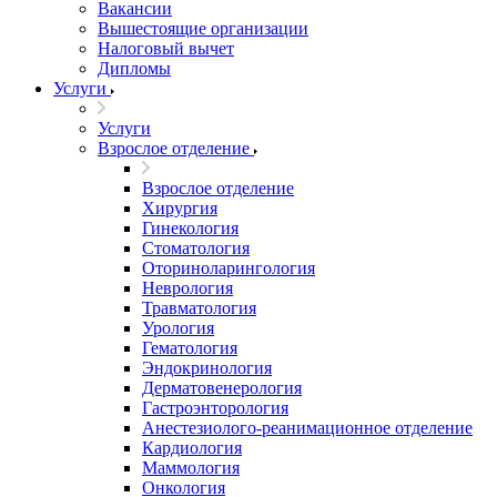
Вакансии
Вышестоящие организации
Налоговый вычет
Дипломы
Услуги
Услуги
Взрослое отделение
Взрослое отделение
Хирургия
Гинекология
Стоматология
Оториноларингология
Неврология
Травматология
Урология
Гематология
Эндокринология
Дерматовенерология
Гастроэнторология
Анестезиолого-реанимационное отделение
Кардиология
Маммология
Онкология