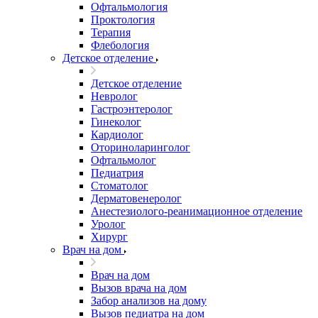
Офтальмология
Проктология
Терапия
Флебология
Детское отделение
Детское отделение
Невролог
Гастроэнтеролог
Гинеколог
Кардиолог
Оториноларинголог
Офтальмолог
Педиатрия
Стоматолог
Дерматовенеролог
Анестезиолого-реанимационное отделение
Уролог
Хирург
Врач на дом
Врач на дом
Вызов врача на дом
Забор анализов на дому
Вызов педиатра на дом