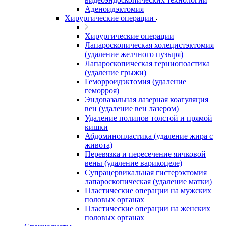
Аденоидэктомия
Хирургические операции
Хирургические операции
Лапароскопическая холецистэктомия
(удаление желчного пузыря)
Лапароскопическая герниопоастика
(удаление грыжи)
Геморроидэктомия (удаление
геморроя)
Эндовазальная лазерная коагуляция
вен (удаление вен лазером)
Удаление полипов толстой и прямой
кишки
Абдоминопластика (удаление жира с
живота)
Перевязка и пересечение яичковой
вены (удаление варикоцеле)
Супрацервикальная гистерэктомия
лапароскопическая (удаление матки)
Пластические операции на мужских
половых органах
Пластические операции на женских
половых органах