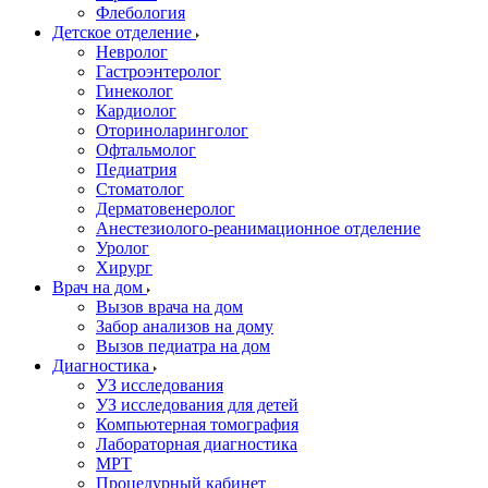
Флебология
Детское отделение
Невролог
Гастроэнтеролог
Гинеколог
Кардиолог
Оториноларинголог
Офтальмолог
Педиатрия
Стоматолог
Дерматовенеролог
Анестезиолого-реанимационное отделение
Уролог
Хирург
Врач на дом
Вызов врача на дом
Забор анализов на дому
Вызов педиатра на дом
Диагностика
УЗ исследования
УЗ исследования для детей
Компьютерная томография
Лабораторная диагностика
МРТ
Процедурный кабинет