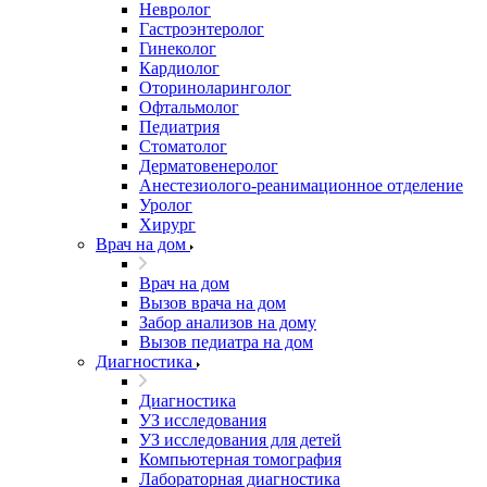
Невролог
Гастроэнтеролог
Гинеколог
Кардиолог
Оториноларинголог
Офтальмолог
Педиатрия
Стоматолог
Дерматовенеролог
Анестезиолого-реанимационное отделение
Уролог
Хирург
Врач на дом
Врач на дом
Вызов врача на дом
Забор анализов на дому
Вызов педиатра на дом
Диагностика
Диагностика
УЗ исследования
УЗ исследования для детей
Компьютерная томография
Лабораторная диагностика