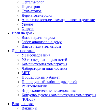
Офтальмолог
Педиатрия
Стоматолог
Дерматовенеролог
Анестезиолого-реанимационное отделение
Уролог
Хирург
Врач на дом
Вызов врача на дом
Забор анализов на дому
Вызов педиатра на дом
Диагностика
УЗ исследования
УЗ исследования для детей
Компьютерная томография
Лабораторная диагностика
МРТ
Процедурный кабинет
Процедурный кабинет для детей
Рентгенология
Эндоскопические исследования
Конусно-лучевая компьютерная томография
(КЛКТ)
Вакцинация
Вакцины