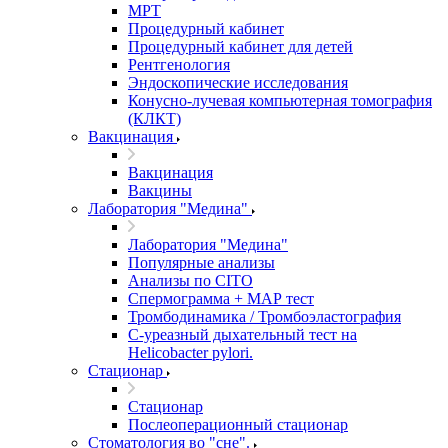
МРТ
Процедурный кабинет
Процедурный кабинет для детей
Рентгенология
Эндоскопические исследования
Конусно-лучевая компьютерная томография
(КЛКТ)
Вакцинация
Вакцинация
Вакцины
Лаборатория "Медина"
Лаборатория "Медина"
Популярные анализы
Анализы по CITO
Спермограмма + МАР тест
Тромбодинамика / Тромбоэластография
С-уреазный дыхательный тест на
Helicobacter pylori.
Стационар
Стационар
Послеоперационный стационар
Стоматология во "сне".