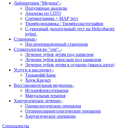
Лаборатория "Медина"
Популярные анализы
Анализы по CITO
Спермограмма + МАР тест
Тромбодинамика / Тромбоэластография
С-уреазный дыхательный тест на Helicobacter
pylori.
Стационар
Послеоперационный стационар
Стоматология во "сне".
Лечение зубов детям под наркозом
Лечение зубов взрослым под наркозом
Лечение зубов детям в седации (закись азота)
Услуги в рассрочку
Тинькофф Банк
Хоум Кредит
Восстановительная медицина
Иглорефлексотерапия
Мануальная терапия
Хирургическое лечение
Гинекологические операции
Оториноларингологические операции
Хирургические операции
Специалисты