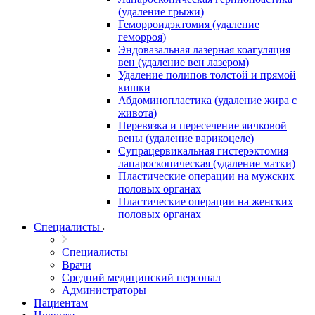
(удаление грыжи)
Геморроидэктомия (удаление
геморроя)
Эндовазальная лазерная коагуляция
вен (удаление вен лазером)
Удаление полипов толстой и прямой
кишки
Абдоминопластика (удаление жира с
живота)
Перевязка и пересечение яичковой
вены (удаление варикоцеле)
Супрацервикальная гистерэктомия
лапароскопическая (удаление матки)
Пластические операции на мужских
половых органах
Пластические операции на женских
половых органах
Специалисты
Специалисты
Врачи
Средний медицинский персонал
Администраторы
Пациентам