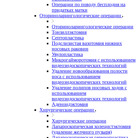
Операции по поводу бесплодия на
придатках матки
Оториноларингологические операции
Оториноларингологические операции
Тонзиллэктомия
Септопластика
Подслизистая вазотомия нижних
носовых раковин
Увулопластика
Микрогайморотомия с использованием
видеоэндоскопических технологий
Удаление новообразования полости
носа с использованием
видеоэндоскопических технологий
Удаление полипов носовых ходов с
использованием
видеоэндоскопических технологий
Аденоидэктомия
Хирургические операции
Хирургические операции
Лапароскопическая холецистэктомия
(удаление желчного пузыря)
Лапароскопическая герниопоастика