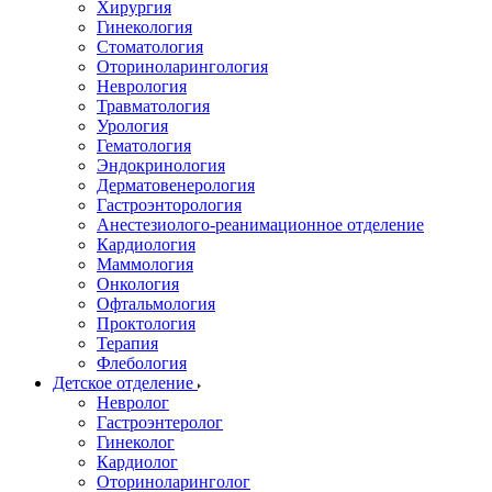
Хирургия
Гинекология
Стоматология
Оториноларингология
Неврология
Травматология
Урология
Гематология
Эндокринология
Дерматовенерология
Гастроэнторология
Анестезиолого-реанимационное отделение
Кардиология
Маммология
Онкология
Офтальмология
Проктология
Терапия
Флебология
Детское отделение
Невролог
Гастроэнтеролог
Гинеколог
Кардиолог
Оториноларинголог