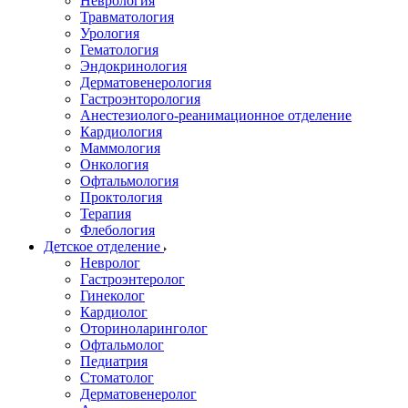
Неврология
Травматология
Урология
Гематология
Эндокринология
Дерматовенерология
Гастроэнторология
Анестезиолого-реанимационное отделение
Кардиология
Маммология
Онкология
Офтальмология
Проктология
Терапия
Флебология
Детское отделение
Невролог
Гастроэнтеролог
Гинеколог
Кардиолог
Оториноларинголог
Офтальмолог
Педиатрия
Стоматолог
Дерматовенеролог