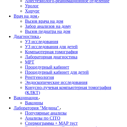
Анестезиолого-реанимационное отделение
Уролог
Хирург
Врач на дом
Вызов врача на дом
Забор анализов на дому
Вызов педиатра на дом
Диагностика
УЗ исследования
УЗ исследования для детей
Компьютерная томография
Лабораторная диагностика
МРТ
Процедурный кабинет
Процедурный кабинет для детей
Рентгенология
Эндоскопические исследования
Конусно-лучевая компьютерная томография
(КЛКТ)
Вакцинация
Вакцины
Лаборатория "Медина"
Популярные анализы
Анализы по CITO
Спермограмма + МАР тест