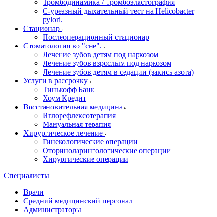
Тромбодинамика / Тромбоэластография
С-уреазный дыхательный тест на Helicobacter
pylori.
Стационар
Послеоперационный стационар
Стоматология во "сне".
Лечение зубов детям под наркозом
Лечение зубов взрослым под наркозом
Лечение зубов детям в седации (закись азота)
Услуги в рассрочку
Тинькофф Банк
Хоум Кредит
Восстановительная медицина
Иглорефлексотерапия
Мануальная терапия
Хирургическое лечение
Гинекологические операции
Оториноларингологические операции
Хирургические операции
Специалисты
Врачи
Средний медицинский персонал
Администраторы