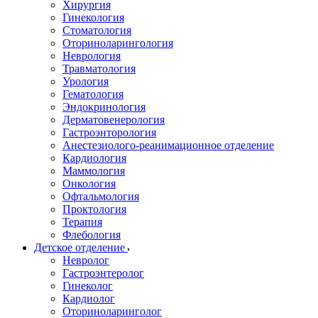
Хирургия
Гинекология
Стоматология
Оториноларингология
Неврология
Травматология
Урология
Гематология
Эндокринология
Дерматовенерология
Гастроэнторология
Анестезиолого-реанимационное отделение
Кардиология
Маммология
Онкология
Офтальмология
Проктология
Терапия
Флебология
Детское отделение
Невролог
Гастроэнтеролог
Гинеколог
Кардиолог
Оториноларинголог