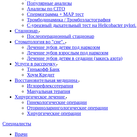
Популярные анализы
Анализы по CITO
Спермограмма + МАР тест
Тромбодинамика / Тромбоэластография
С-уреазный дыхательный тест на Helicobacter pylori.
Стационар
Послеоперационный стационар
Стоматология во "сне".
Лечение зубов детям под наркозом
Лечение зубов взрослым под наркозом
Лечение зубов детям в седации (закись азота)
Услуги в рассрочку
Тинькофф Банк
Хоум Кредит
Восстановительная медицина
Иглорефлексотерапия
Мануальная терапия
Хирургическое лечение
Гинекологические операции
Оториноларингологические операции
Хирургические операции
Специалисты
Врачи