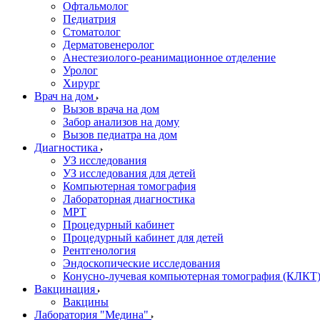
Офтальмолог
Педиатрия
Стоматолог
Дерматовенеролог
Анестезиолого-реанимационное отделение
Уролог
Хирург
Врач на дом
Вызов врача на дом
Забор анализов на дому
Вызов педиатра на дом
Диагностика
УЗ исследования
УЗ исследования для детей
Компьютерная томография
Лабораторная диагностика
МРТ
Процедурный кабинет
Процедурный кабинет для детей
Рентгенология
Эндоскопические исследования
Конусно-лучевая компьютерная томография (КЛКТ
Вакцинация
Вакцины
Лаборатория "Медина"