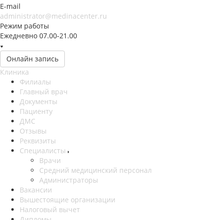
E-mail
administrator@medinacenter.ru
Режим работы
Ежедневно 07.00-21.00
Онлайн запись
Клиника
Филиалы
Главный врач
Документы
Пациенту
ДМС
Отзывы
Реквизиты
Специалисты
Врачи
Средний медицинский персонал
Администраторы
Вакансии
Вышестоящие организации
Налоговый вычет
Дипломы