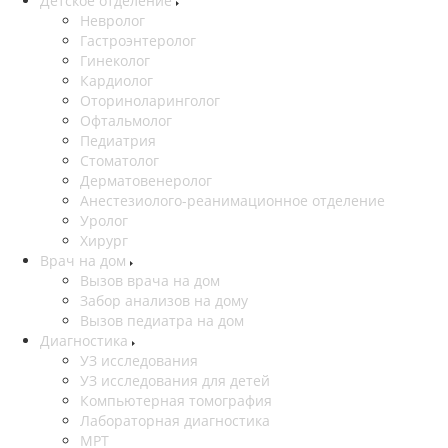
Детское отделение
Невролог
Гастроэнтеролог
Гинеколог
Кардиолог
Оториноларинголог
Офтальмолог
Педиатрия
Стоматолог
Дерматовенеролог
Анестезиолого-реанимационное отделение
Уролог
Хирург
Врач на дом
Вызов врача на дом
Забор анализов на дому
Вызов педиатра на дом
Диагностика
УЗ исследования
УЗ исследования для детей
Компьютерная томография
Лабораторная диагностика
МРТ