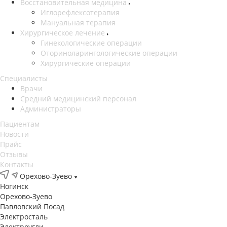
Восстановительная медицина
Иглорефлексотерапия
Мануальная терапия
Хирургическое лечение
Гинекологические операции
Оториноларингологические операции
Хирургические операции
Специалисты
Врачи
Средний медицинский персонал
Администраторы
Пациентам
Новости
Прайс
Отзывы
Контакты
Орехово-Зуево
Ногинск
Орехово-Зуево
Павловский Посад
Электросталь
Электроугли