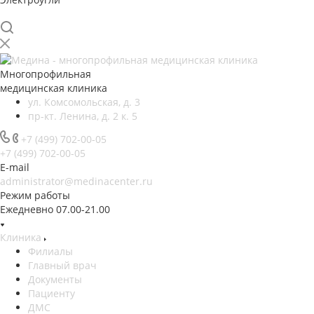
Многопрофильная
медицинская клиника
ул. Комсомольская, д. 3
пр-кт. Ленина, д. 2 к. 5
+7 (499) 702-00-05
+7 (499) 702-00-05
E-mail
administrator@medinacenter.ru
Режим работы
Ежедневно 07.00-21.00
Клиника
Филиалы
Главный врач
Документы
Пациенту
ДМС