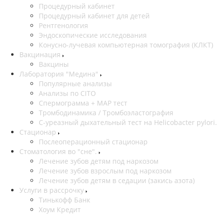
Процедурный кабинет
Процедурный кабинет для детей
Рентгенология
Эндоскопические исследования
Конусно-лучевая компьютерная томография (КЛКТ)
Вакцинация
Вакцины
Лаборатория "Медина"
Популярные анализы
Анализы по CITO
Спермограмма + МАР тест
Тромбодинамика / Тромбоэластография
С-уреазный дыхательный тест на Helicobacter pylori.
Стационар
Послеоперационный стационар
Стоматология во "сне".
Лечение зубов детям под наркозом
Лечение зубов взрослым под наркозом
Лечение зубов детям в седации (закись азота)
Услуги в рассрочку
Тинькофф Банк
Хоум Кредит