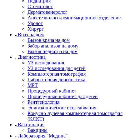
Педиатрия
Стоматолог
Дерматовенеролог
Анестезиолого-реанимационное отделение
Уролог
Хирург
Врач на дом
Вызов врача на дом
Забор анализов на дому
Вызов педиатра на дом
Диагностика
УЗ исследования
УЗ исследования для детей
Компьютерная томография
Лабораторная диагностика
МРТ
Процедурный кабинет
Процедурный кабинет для детей
Рентгенология
Эндоскопические исследования
Конусно-лучевая компьютерная томография
(КЛКТ)
Вакцинация
Вакцины
Лаборатория "Медина"