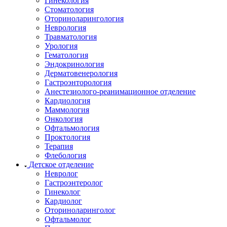
Гинекология
Стоматология
Оториноларингология
Неврология
Травматология
Урология
Гематология
Эндокринология
Дерматовенерология
Гастроэнторология
Анестезиолого-реанимационное отделение
Кардиология
Маммология
Онкология
Офтальмология
Проктология
Терапия
Флебология
Детское отделение
Невролог
Гастроэнтеролог
Гинеколог
Кардиолог
Оториноларинголог
Офтальмолог