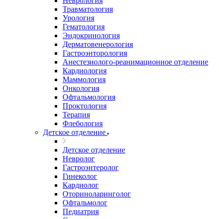
Неврология
Травматология
Урология
Гематология
Эндокринология
Дерматовенерология
Гастроэнторология
Анестезиолого-реанимационное отделение
Кардиология
Маммология
Онкология
Офтальмология
Проктология
Терапия
Флебология
Детское отделение
Детское отделение
Невролог
Гастроэнтеролог
Гинеколог
Кардиолог
Оториноларинголог
Офтальмолог
Педиатрия