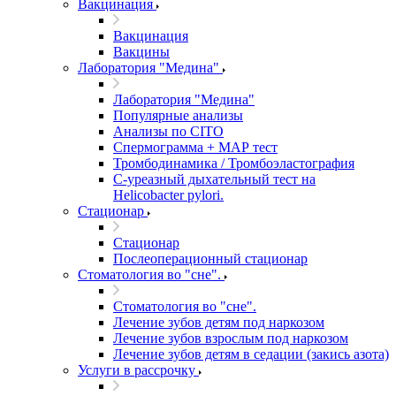
Вакцинация
Вакцинация
Вакцины
Лаборатория "Медина"
Лаборатория "Медина"
Популярные анализы
Анализы по CITO
Спермограмма + МАР тест
Тромбодинамика / Тромбоэластография
С-уреазный дыхательный тест на
Helicobacter pylori.
Стационар
Стационар
Послеоперационный стационар
Стоматология во "сне".
Стоматология во "сне".
Лечение зубов детям под наркозом
Лечение зубов взрослым под наркозом
Лечение зубов детям в седации (закись азота)
Услуги в рассрочку