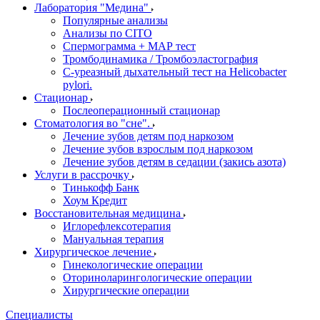
Лаборатория "Медина"
Популярные анализы
Анализы по CITO
Спермограмма + МАР тест
Тромбодинамика / Тромбоэластография
С-уреазный дыхательный тест на Helicobacter
pylori.
Стационар
Послеоперационный стационар
Стоматология во "сне".
Лечение зубов детям под наркозом
Лечение зубов взрослым под наркозом
Лечение зубов детям в седации (закись азота)
Услуги в рассрочку
Тинькофф Банк
Хоум Кредит
Восстановительная медицина
Иглорефлексотерапия
Мануальная терапия
Хирургическое лечение
Гинекологические операции
Оториноларингологические операции
Хирургические операции
Специалисты