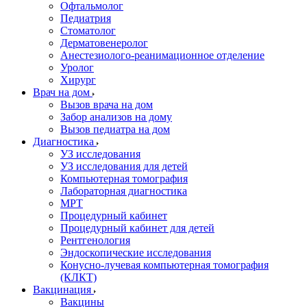
Офтальмолог
Педиатрия
Стоматолог
Дерматовенеролог
Анестезиолого-реанимационное отделение
Уролог
Хирург
Врач на дом
Вызов врача на дом
Забор анализов на дому
Вызов педиатра на дом
Диагностика
УЗ исследования
УЗ исследования для детей
Компьютерная томография
Лабораторная диагностика
МРТ
Процедурный кабинет
Процедурный кабинет для детей
Рентгенология
Эндоскопические исследования
Конусно-лучевая компьютерная томография
(КЛКТ)
Вакцинация
Вакцины