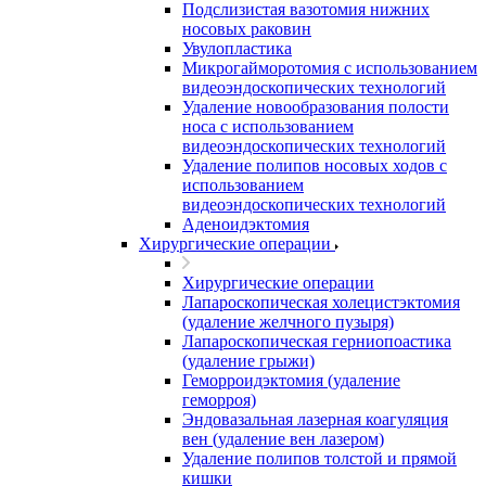
Подслизистая вазотомия нижних
носовых раковин
Увулопластика
Микрогайморотомия с использованием
видеоэндоскопических технологий
Удаление новообразования полости
носа с использованием
видеоэндоскопических технологий
Удаление полипов носовых ходов с
использованием
видеоэндоскопических технологий
Аденоидэктомия
Хирургические операции
Хирургические операции
Лапароскопическая холецистэктомия
(удаление желчного пузыря)
Лапароскопическая герниопоастика
(удаление грыжи)
Геморроидэктомия (удаление
геморроя)
Эндовазальная лазерная коагуляция
вен (удаление вен лазером)
Удаление полипов толстой и прямой
кишки