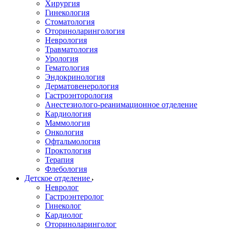
Хирургия
Гинекология
Стоматология
Оториноларингология
Неврология
Травматология
Урология
Гематология
Эндокринология
Дерматовенерология
Гастроэнторология
Анестезиолого-реанимационное отделение
Кардиология
Маммология
Онкология
Офтальмология
Проктология
Терапия
Флебология
Детское отделение
Невролог
Гастроэнтеролог
Гинеколог
Кардиолог
Оториноларинголог