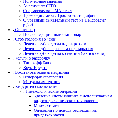
Популярные анализы
Анализы по CITO
Спермограмма + МАР тест
Тромбодинамика / Тромбоэластография
С-уреазный дыхательный тест на Helicobacter
pylori.
Стационар
Послеоперационный стационар
Стоматология во "сне".
Лечение зубов детям под наркозом
Лечение зубов взрослым под наркозом
Лечение зубов детям в седации (закись азота)
Услуги в рассрочку
Тинькофф Банк
Хоум Кредит
Восстановительная медицина
Иглорефлексотерапия
Мануальная терапия
Хирургическое лечение
Гинекологические операции
Удаление кисты яичника с использованием
видеоэндоскопических технологий
Миомэктомия
Операции по поводу бесплодия на
придатках матки