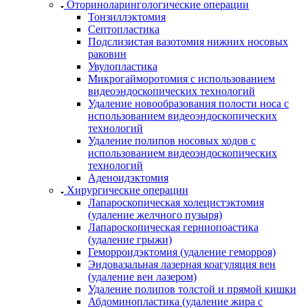
Оториноларингологические операции
Тонзиллэктомия
Септопластика
Подслизистая вазотомия нижних носовых
раковин
Увулопластика
Микрогайморотомия с использованием
видеоэндоскопических технологий
Удаление новообразования полости носа с
использованием видеоэндоскопических
технологий
Удаление полипов носовых ходов с
использованием видеоэндоскопических
технологий
Аденоидэктомия
Хирургические операции
Лапароскопическая холецистэктомия
(удаление желчного пузыря)
Лапароскопическая герниопоастика
(удаление грыжи)
Геморроидэктомия (удаление геморроя)
Эндовазальная лазерная коагуляция вен
(удаление вен лазером)
Удаление полипов толстой и прямой кишки
Абдоминопластика (удаление жира с