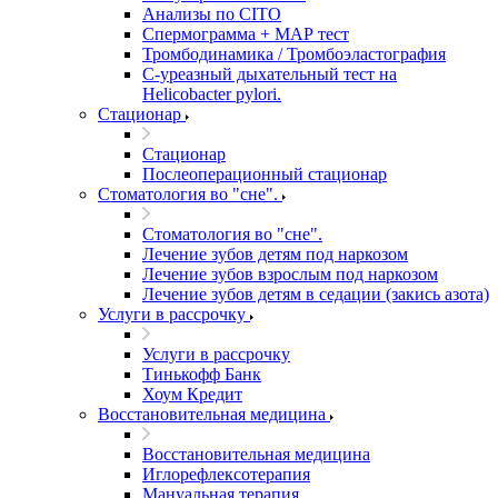
Анализы по CITO
Спермограмма + МАР тест
Тромбодинамика / Тромбоэластография
С-уреазный дыхательный тест на
Helicobacter pylori.
Стационар
Стационар
Послеоперационный стационар
Стоматология во "сне".
Стоматология во "сне".
Лечение зубов детям под наркозом
Лечение зубов взрослым под наркозом
Лечение зубов детям в седации (закись азота)
Услуги в рассрочку
Услуги в рассрочку
Тинькофф Банк
Хоум Кредит
Восстановительная медицина
Восстановительная медицина
Иглорефлексотерапия
Мануальная терапия