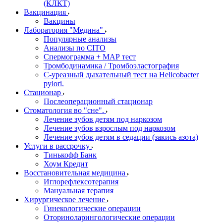
(КЛКТ)
Вакцинация
Вакцины
Лаборатория "Медина"
Популярные анализы
Анализы по CITO
Спермограмма + МАР тест
Тромбодинамика / Тромбоэластография
С-уреазный дыхательный тест на Helicobacter
pylori.
Стационар
Послеоперационный стационар
Стоматология во "сне".
Лечение зубов детям под наркозом
Лечение зубов взрослым под наркозом
Лечение зубов детям в седации (закись азота)
Услуги в рассрочку
Тинькофф Банк
Хоум Кредит
Восстановительная медицина
Иглорефлексотерапия
Мануальная терапия
Хирургическое лечение
Гинекологические операции
Оториноларингологические операции