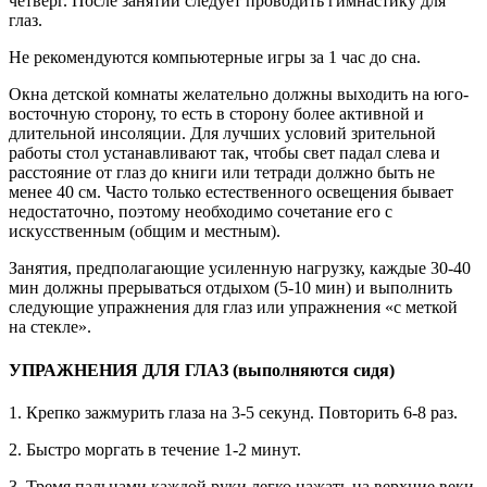
четверг. После занятий следует проводить гимнастику для
глаз.
Не рекомендуются компьютерные игры за 1 час до сна.
Окна детской комнаты желательно должны выходить на юго-
восточную сторону, то есть в сторону более активной и
длительной инсоляции. Для лучших условий зрительной
работы стол устанавливают так, чтобы свет падал слева и
расстояние от глаз до книги или тетради должно быть не
менее 40 см. Часто только естественного освещения бывает
недостаточно, поэтому необходимо сочетание его с
искусственным (общим и местным).
Занятия, предполагающие усиленную нагрузку, каждые 30-40
мин должны прерываться отдыхом (5-10 мин) и выполнить
следующие упражнения для глаз или упражнения «с меткой
на стекле».
УПРАЖНЕНИЯ ДЛЯ ГЛАЗ (выполняются сидя)
1. Крепко зажмурить глаза на 3-5 секунд. Повторить 6-8 раз.
2. Быстро моргать в течение 1-2 минут.
3. Тремя пальцами каждой руки легко нажать на верхние веки