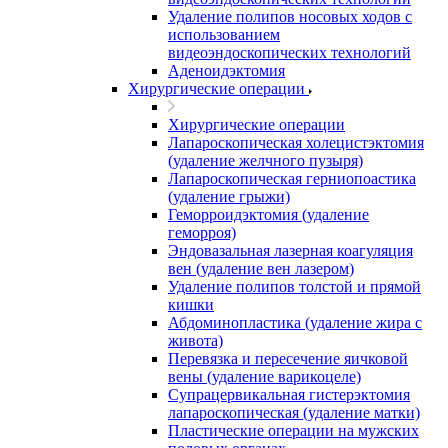
Удаление полипов носовых ходов с
использованием
видеоэндоскопических технологий
Аденоидэктомия
Хирургические операции
Хирургические операции
Лапароскопическая холецистэктомия
(удаление желчного пузыря)
Лапароскопическая герниопоастика
(удаление грыжи)
Геморроидэктомия (удаление
геморроя)
Эндовазальная лазерная коагуляция
вен (удаление вен лазером)
Удаление полипов толстой и прямой
кишки
Абдоминопластика (удаление жира с
живота)
Перевязка и пересечение яичковой
вены (удаление варикоцеле)
Супрацервикальная гистерэктомия
лапароскопическая (удаление матки)
Пластические операции на мужских