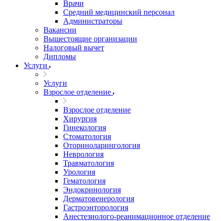
Врачи
Средний медицинский персонал
Администраторы
Вакансии
Вышестоящие организации
Налоговый вычет
Дипломы
Услуги
Услуги
Взрослое отделение
Взрослое отделение
Хирургия
Гинекология
Стоматология
Оториноларингология
Неврология
Травматология
Урология
Гематология
Эндокринология
Дерматовенерология
Гастроэнторология
Анестезиолого-реанимационное отделение