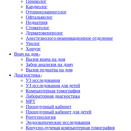
Гинеколог
Кардиолог
Оториноларинголог
Офтальмолог
Педиатрия
Стоматолог
Дерматовенеролог
Анестезиолого-реанимационное отделение
Уролог
Хирург
Врач на дом
Вызов врача на дом
Забор анализов на дому
Вызов педиатра на дом
Диагностика
УЗ исследования
УЗ исследования для детей
Компьютерная томография
Лабораторная диагностика
МРТ
Процедурный кабинет
Процедурный кабинет для детей
Рентгенология
Эндоскопические исследования
Конусно-лучевая компьютерная томография