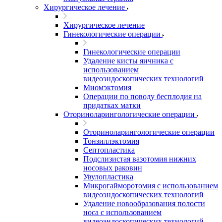
Хирургическое лечение
Хирургическое лечение
Гинекологические операции
Гинекологические операции
Удаление кисты яичника с
использованием
видеоэндоскопических технологий
Миомэктомия
Операции по поводу бесплодия на
придатках матки
Оториноларингологические операции
Оториноларингологические операции
Тонзиллэктомия
Септопластика
Подслизистая вазотомия нижних
носовых раковин
Увулопластика
Микрогайморотомия с использованием
видеоэндоскопических технологий
Удаление новообразования полости
носа с использованием
видеоэндоскопических технологий