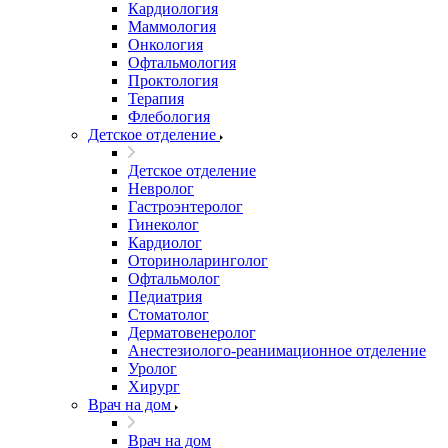
Кардиология
Маммология
Онкология
Офтальмология
Проктология
Терапия
Флебология
Детское отделение
Детское отделение
Невролог
Гастроэнтеролог
Гинеколог
Кардиолог
Оториноларинголог
Офтальмолог
Педиатрия
Стоматолог
Дерматовенеролог
Анестезиолого-реанимационное отделение
Уролог
Хирург
Врач на дом
Врач на дом