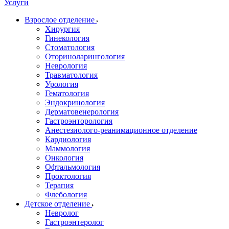
Услуги
Взрослое отделение
Хирургия
Гинекология
Стоматология
Оториноларингология
Неврология
Травматология
Урология
Гематология
Эндокринология
Дерматовенерология
Гастроэнторология
Анестезиолого-реанимационное отделение
Кардиология
Маммология
Онкология
Офтальмология
Проктология
Терапия
Флебология
Детское отделение
Невролог
Гастроэнтеролог